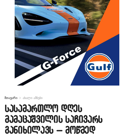
მთავარი
ახალი ამბები
სასამართლო დღეს
მამაცაშვილის საჩივარს
განიხილავს – მოწმედ