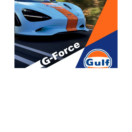
მთავარი
ახალი ამბები
გახარიას პარტია
“ოცნებასთან” ერთად
დეოლიგარქიზაციის საკითხზე