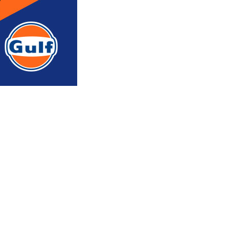
რედაქტორის რჩევით
ᲐᲮᲐᲚᲘ ᲐᲛᲑᲔᲑᲘ