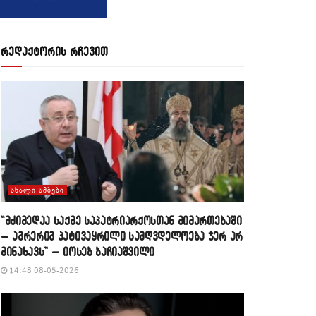
რედაქტორის რჩევით
ᲐᲮᲐᲚᲘ ᲐᲛᲑᲔᲑᲘ
“მძიმედაა საქმე საპატრიარქოსთან მიმართებაში
– აგრერიგ პატივაყრილი სამღვდელოება ჯერ არ
მინახავს” – იოსებ ბაჩიაშვილი
14:48 08-05-2026