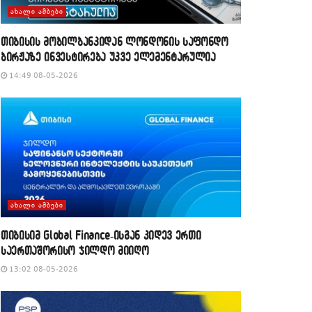
ᲐᲮᲐᲚᲘ ᲐᲛᲑᲔᲑᲘ
თიბისის მობილბანკიდან ლონდონის საფონდო
ბირჟაზე ინვესტირება უკვე ელემენტარულია
14:49 08-05-2026
ᲐᲮᲐᲚᲘ ᲐᲛᲑᲔᲑᲘ
თიბისიმ Global Finance-ისგან კიდევ ერთი
საერთაშორისო ჯილდო მიიღო
13:02 08-05-2026