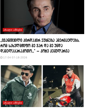
ᲐᲮᲐᲚᲘ ᲐᲛᲑᲔᲑᲘ
„ივანიშვილი პირდაპირ ეუბნება ამერიკელებს,
რომ სახელმწიფო მე ვარ და მე უნდა
დამელაპარაკოთო…“ – კოტე კემულარია
17:04 07-18-2026
ᲐᲮᲐᲚᲘ ᲐᲛᲑᲔᲑᲘ