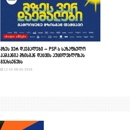
ᲐᲮᲐᲚᲘ ᲐᲛᲑᲔᲑᲘ
მზეს ვერ დაემალები – PSP-ს საზაფხულო
კამპანია მზისგან დაცვის აუცილებლობას
გვახსენებს
12:55 08-05-2026