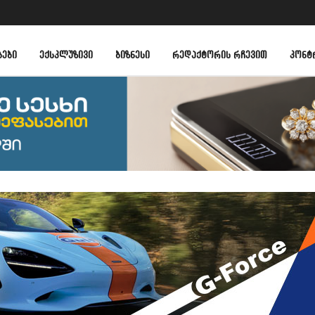
ᲑᲔᲑᲘ
ᲔᲥᲡᲙᲚᲣᲖᲘᲕᲘ
ᲑᲘᲖᲜᲔᲡᲘ
ᲠᲔᲓᲐᲥᲢᲝᲠᲘᲡ ᲠᲩᲔᲕᲘᲗ
ᲙᲝᲜᲢ