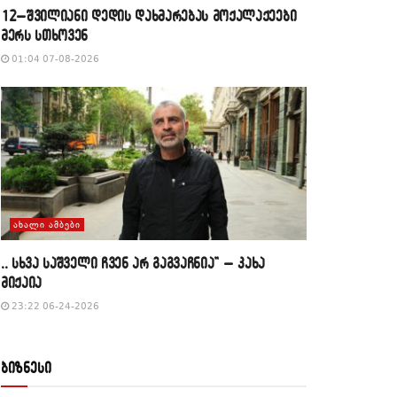
12–შვილიანი დედის დახმარებას მოქალაქეები
მერს სთხოვენ
01:04 07-08-2026
ᲐᲮᲐᲚᲘ ᲐᲛᲑᲔᲑᲘ
,, სხვა საშველი ჩვენ არ გაგვაჩნია” – კახა
მიქაია
23:22 06-24-2026
ბიზნესი