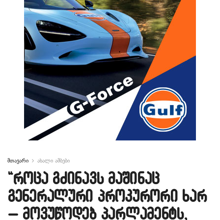
მთავარი
ახალი ამბები
“როცა გძინავს მაშინაც
გენერალური პროკურორი ხარ
– მოვუწოდებ პარლამენტს,