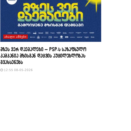
ᲐᲮᲐᲚᲘ ᲐᲛᲑᲔᲑᲘ
მზეს ვერ დაემალები – PSP-ს საზაფხულო
კამპანია მზისგან დაცვის აუცილებლობას
გვახსენებს
12:55 08-05-2026