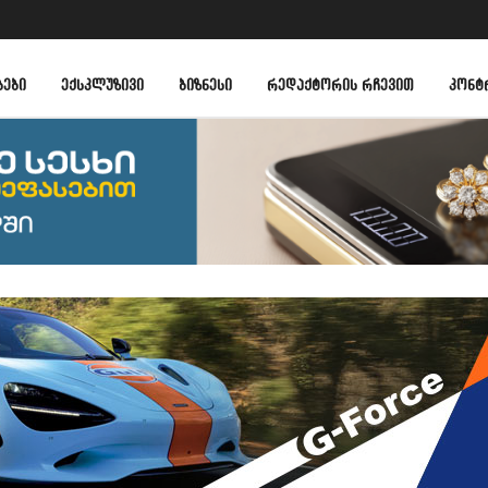
ᲑᲔᲑᲘ
ᲔᲥᲡᲙᲚᲣᲖᲘᲕᲘ
ᲑᲘᲖᲜᲔᲡᲘ
ᲠᲔᲓᲐᲥᲢᲝᲠᲘᲡ ᲠᲩᲔᲕᲘᲗ
ᲙᲝᲜᲢ