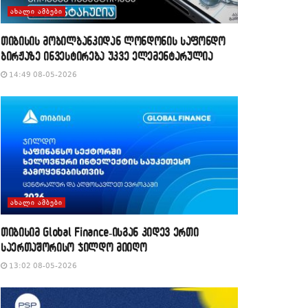
ᲐᲮᲐᲚᲘ ᲐᲛᲑᲔᲑᲘ
თიბისის მობილბანკიდან ლონდონის საფონდო
ბირჟაზე ინვესტირება უკვე ელემენტარულია
14:49 08-05-2026
ᲐᲮᲐᲚᲘ ᲐᲛᲑᲔᲑᲘ
თიბისიმ Global Finance-ისგან კიდევ ერთი
საერთაშორისო ჯილდო მიიღო
13:02 08-05-2026