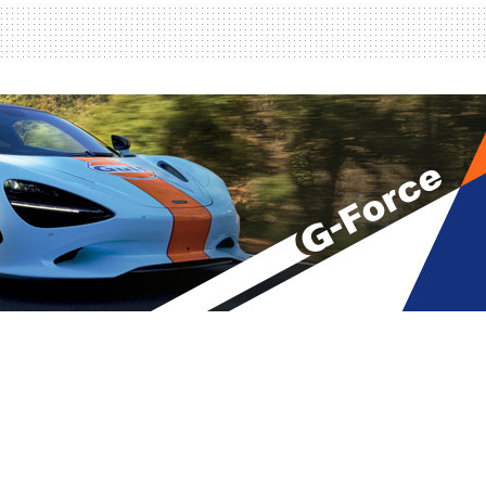
რიარქოზე
A
მბები
,
მთავარი
A