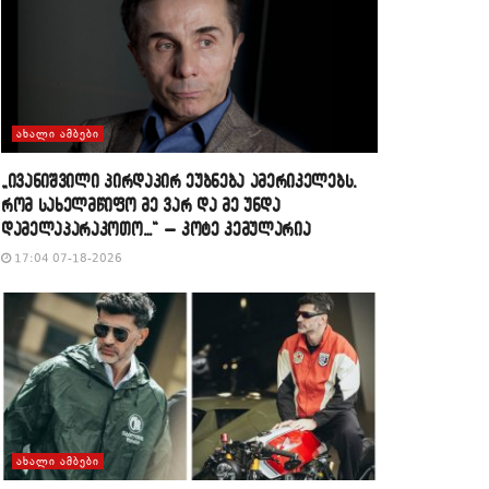
ᲐᲮᲐᲚᲘ ᲐᲛᲑᲔᲑᲘ
„ივანიშვილი პირდაპირ ეუბნება ამერიკელებს,
რომ სახელმწიფო მე ვარ და მე უნდა
დამელაპარაკოთო…“ – კოტე კემულარია
17:04 07-18-2026
ᲐᲮᲐᲚᲘ ᲐᲛᲑᲔᲑᲘ