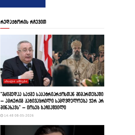
რედაქტორის რჩევით
ᲐᲮᲐᲚᲘ ᲐᲛᲑᲔᲑᲘ
“მძიმედაა საქმე საპატრიარქოსთან მიმართებაში
– აგრერიგ პატივაყრილი სამღვდელოება ჯერ არ
მინახავს” – იოსებ ბაჩიაშვილი
14:48 08-05-2026