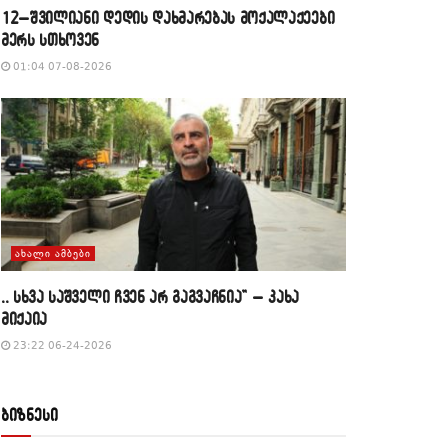
12–შვილიანი დედის დახმარებას მოქალაქეები
მერს სთხოვენ
01:04 07-08-2026
ᲐᲮᲐᲚᲘ ᲐᲛᲑᲔᲑᲘ
,, სხვა საშველი ჩვენ არ გაგვაჩნია” – კახა
მიქაია
23:22 06-24-2026
ბიზნესი