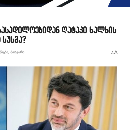
სასადილოებიდან ღატაკი ხალხის
 სუსმა?
A
მბები
,
მთავარი
A