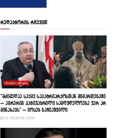
რედაქტორის რჩევით
ᲐᲮᲐᲚᲘ ᲐᲛᲑᲔᲑᲘ
“მძიმედაა საქმე საპატრიარქოსთან მიმართებაში
– აგრერიგ პატივაყრილი სამღვდელოება ჯერ არ
მინახავს” – იოსებ ბაჩიაშვილი
14:48 08-05-2026