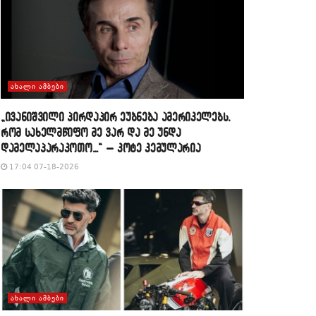
ᲐᲮᲐᲚᲘ ᲐᲛᲑᲔᲑᲘ
„ივანიშვილი პირდაპირ ეუბნება ამერიკელებს,
რომ სახელმწიფო მე ვარ და მე უნდა
დამელაპარაკოთო…“ – კოტე კემულარია
17:04 07-18-2026
ᲐᲮᲐᲚᲘ ᲐᲛᲑᲔᲑᲘ