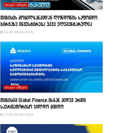
ᲐᲮᲐᲚᲘ ᲐᲛᲑᲔᲑᲘ
თიბისის მობილბანკიდან ლონდონის საფონდო
ბირჟაზე ინვესტირება უკვე ელემენტარულია
14:49 08-05-2026
ᲐᲮᲐᲚᲘ ᲐᲛᲑᲔᲑᲘ
თიბისიმ Global Finance-ისგან კიდევ ერთი
საერთაშორისო ჯილდო მიიღო
13:02 08-05-2026