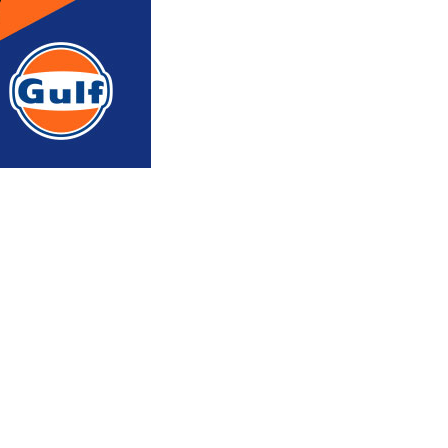
რედაქტორის რჩევით
ᲐᲮᲐᲚᲘ ᲐᲛᲑᲔᲑᲘ