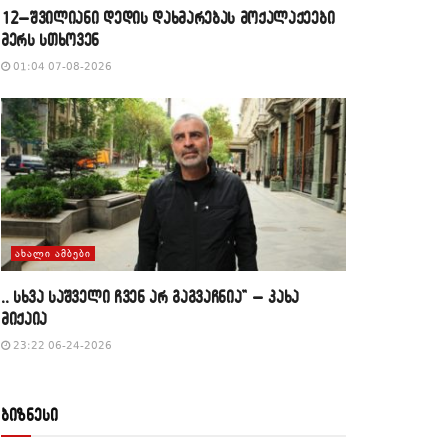
12–შვილიანი დედის დახმარებას მოქალაქეები
მერს სთხოვენ
01:04 07-08-2026
ᲐᲮᲐᲚᲘ ᲐᲛᲑᲔᲑᲘ
,, სხვა საშველი ჩვენ არ გაგვაჩნია” – კახა
მიქაია
23:22 06-24-2026
ბიზნესი