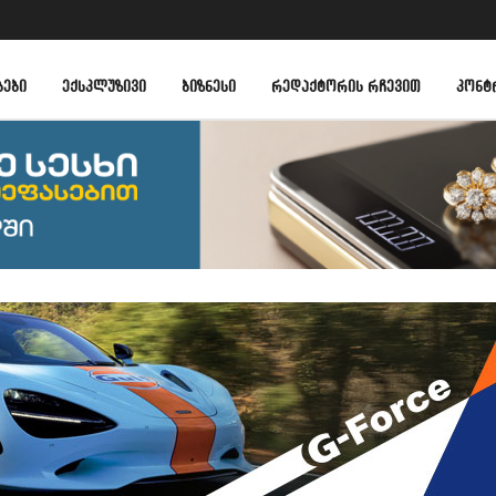
ᲑᲔᲑᲘ
ᲔᲥᲡᲙᲚᲣᲖᲘᲕᲘ
ᲑᲘᲖᲜᲔᲡᲘ
ᲠᲔᲓᲐᲥᲢᲝᲠᲘᲡ ᲠᲩᲔᲕᲘᲗ
ᲙᲝᲜᲢ