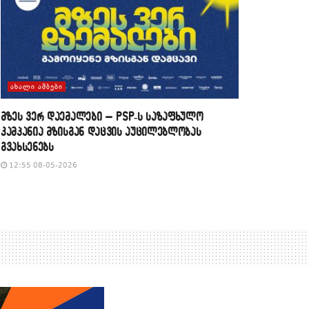
ᲐᲮᲐᲚᲘ ᲐᲛᲑᲔᲑᲘ
მზეს ვერ დაემალები – PSP-ს საზაფხულო
კამპანია მზისგან დაცვის აუცილებლობას
გვახსენებს
12:55 08-05-2026