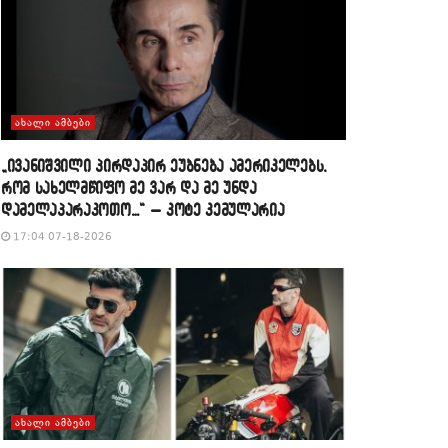
ᲐᲮᲐᲚᲘ ᲐᲛᲑᲔᲑᲘ
„ივანიშვილი პირდაპირ ეუბნება ამერიკელებს,
რომ სახელმწიფო მე ვარ და მე უნდა
დამელაპარაკოთო…“ – კოტე კემულარია
17:04 07-18-2026
ᲐᲮᲐᲚᲘ ᲐᲛᲑᲔᲑᲘ