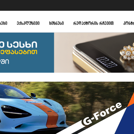
ᲑᲔᲑᲘ
ᲔᲥᲡᲙᲚᲣᲖᲘᲕᲘ
ᲑᲘᲖᲜᲔᲡᲘ
ᲠᲔᲓᲐᲥᲢᲝᲠᲘᲡ ᲠᲩᲔᲕᲘᲗ
ᲙᲝᲜᲢ