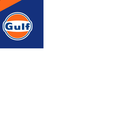
რედაქტორის რჩევით
ᲐᲮᲐᲚᲘ ᲐᲛᲑᲔᲑᲘ