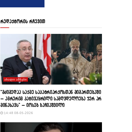
რედაქტორის რჩევით
ᲐᲮᲐᲚᲘ ᲐᲛᲑᲔᲑᲘ
“მძიმედაა საქმე საპატრიარქოსთან მიმართებაში
– აგრერიგ პატივაყრილი სამღვდელოება ჯერ არ
მინახავს” – იოსებ ბაჩიაშვილი
14:48 08-05-2026