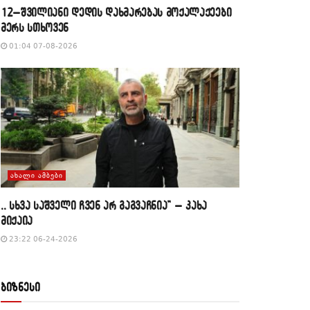
12–შვილიანი დედის დახმარებას მოქალაქეები
მერს სთხოვენ
01:04 07-08-2026
ᲐᲮᲐᲚᲘ ᲐᲛᲑᲔᲑᲘ
,, სხვა საშველი ჩვენ არ გაგვაჩნია” – კახა
მიქაია
23:22 06-24-2026
ბიზნესი