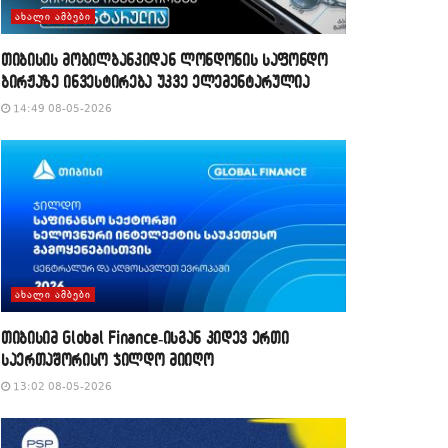
ᲐᲮᲐᲚᲘ ᲐᲛᲑᲔᲑᲘ
თიბისის მობილბანკიდან ლონდონის საფონდო
ბირჟაზე ინვესტირება უკვე ელემენტარულია
14:49 08-05-2026
ᲐᲮᲐᲚᲘ ᲐᲛᲑᲔᲑᲘ
თიბისიმ Global Finance-ისგან კიდევ ერთი
საერთაშორისო ჯილდო მიიღო
13:02 08-05-2026