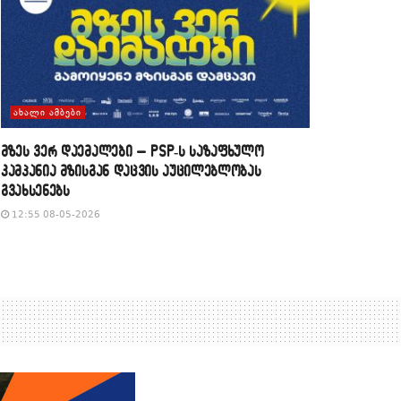
ᲐᲮᲐᲚᲘ ᲐᲛᲑᲔᲑᲘ
მზეს ვერ დაემალები – PSP-ს საზაფხულო
კამპანია მზისგან დაცვის აუცილებლობას
გვახსენებს
12:55 08-05-2026