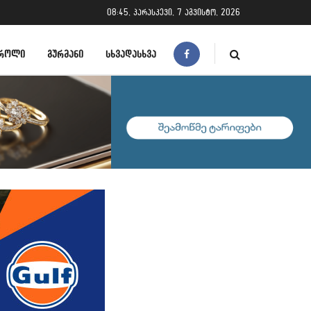
08:45, პარასკევი, 7 აგვისტო, 2026
ᲠᲝᲚᲘ
ᲒᲣᲠᲛᲐᲜᲘ
ᲡᲮᲕᲐᲓᲐᲡᲮᲕᲐ