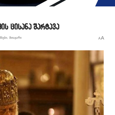
მის ცისანა შარტავა
A
მბები
,
მთავარი
A