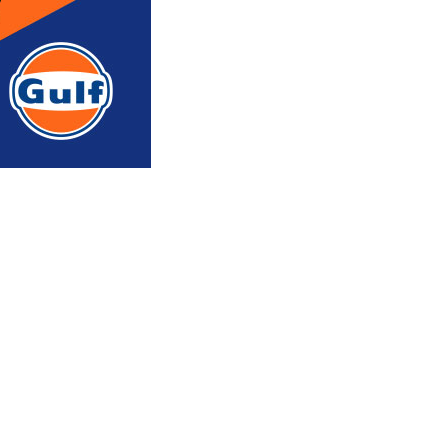
რედაქტორის რჩევით
ᲐᲮᲐᲚᲘ ᲐᲛᲑᲔᲑᲘ