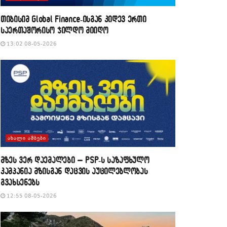
თიბისიმ Global Finance-ისგან კიდევ ერთი
საერთაშორისო ჯილდო მიიღო
13:02 08-05-2026
ᲐᲮᲐᲚᲘ ᲐᲛᲑᲔᲑᲘ
მზეს ვერ დაემალები – PSP-ს საზაფხულო
კამპანია მზისგან დაცვის აუცილებლობას
გვახსენებს
12:55 08-05-2026