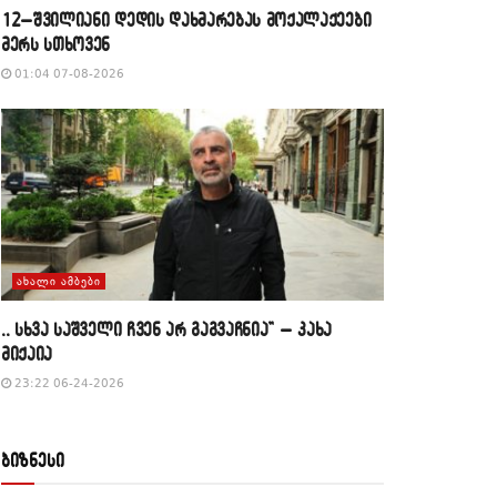
12–შვილიანი დედის დახმარებას მოქალაქეები
მერს სთხოვენ
01:04 07-08-2026
ᲐᲮᲐᲚᲘ ᲐᲛᲑᲔᲑᲘ
,, სხვა საშველი ჩვენ არ გაგვაჩნია” – კახა
მიქაია
23:22 06-24-2026
ბიზნესი