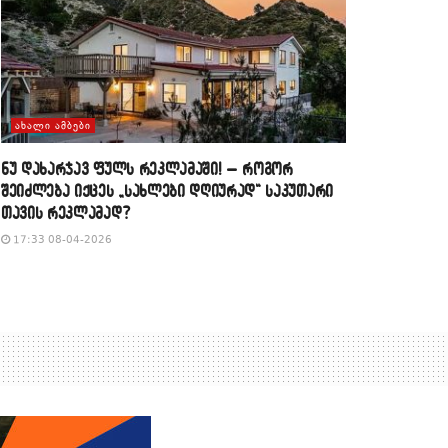
ᲐᲮᲐᲚᲘ ᲐᲛᲑᲔᲑᲘ
​ნუ დახარჯავ ფულს რეკლამაში! – როგორ
შეიძლება იქცეს „სახლები დღიურად“ საკუთარი
თავის რეკლამად?
17:33 08-04-2026