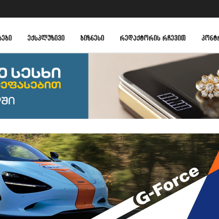
ᲑᲔᲑᲘ
ᲔᲥᲡᲙᲚᲣᲖᲘᲕᲘ
ᲑᲘᲖᲜᲔᲡᲘ
ᲠᲔᲓᲐᲥᲢᲝᲠᲘᲡ ᲠᲩᲔᲕᲘᲗ
ᲙᲝᲜᲢ