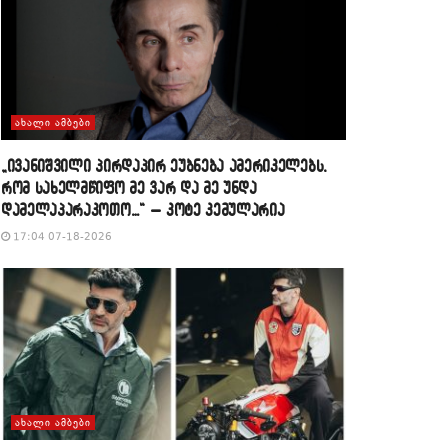
ᲐᲮᲐᲚᲘ ᲐᲛᲑᲔᲑᲘ
„ივანიშვილი პირდაპირ ეუბნება ამერიკელებს,
რომ სახელმწიფო მე ვარ და მე უნდა
დამელაპარაკოთო…“ – კოტე კემულარია
17:04 07-18-2026
ᲐᲮᲐᲚᲘ ᲐᲛᲑᲔᲑᲘ