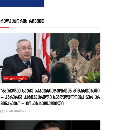
რედაქტორის რჩევით
ᲐᲮᲐᲚᲘ ᲐᲛᲑᲔᲑᲘ
“მძიმედაა საქმე საპატრიარქოსთან მიმართებაში
– აგრერიგ პატივაყრილი სამღვდელოება ჯერ არ
მინახავს” – იოსებ ბაჩიაშვილი
14:48 08-05-2026