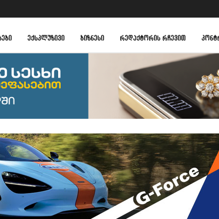
ᲑᲔᲑᲘ
ᲔᲥᲡᲙᲚᲣᲖᲘᲕᲘ
ᲑᲘᲖᲜᲔᲡᲘ
ᲠᲔᲓᲐᲥᲢᲝᲠᲘᲡ ᲠᲩᲔᲕᲘᲗ
ᲙᲝᲜᲢ