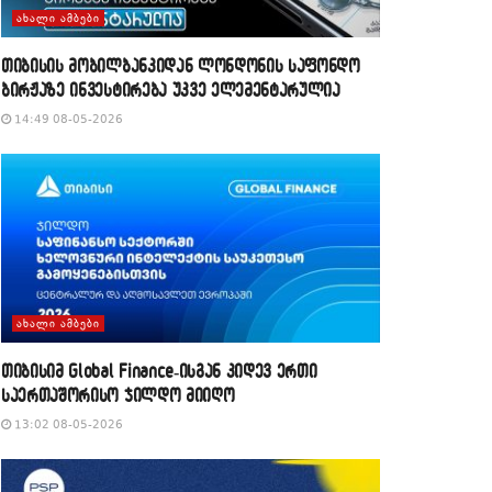
ᲐᲮᲐᲚᲘ ᲐᲛᲑᲔᲑᲘ
თიბისის მობილბანკიდან ლონდონის საფონდო
ბირჟაზე ინვესტირება უკვე ელემენტარულია
14:49 08-05-2026
ᲐᲮᲐᲚᲘ ᲐᲛᲑᲔᲑᲘ
თიბისიმ Global Finance-ისგან კიდევ ერთი
საერთაშორისო ჯილდო მიიღო
13:02 08-05-2026