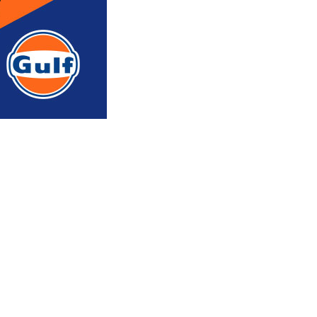
რედაქტორის რჩევით
ᲐᲮᲐᲚᲘ ᲐᲛᲑᲔᲑᲘ