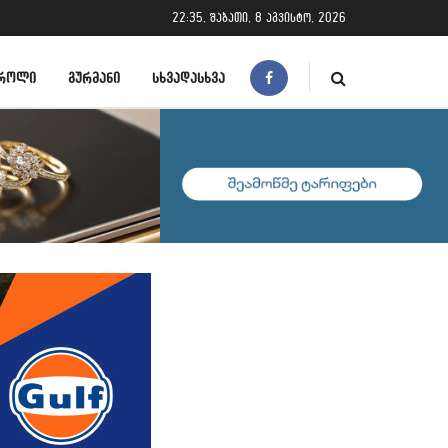
22:35, შაბათი, 8 აგვისტო, 2026
ᲠᲝᲚᲘ
ᲒᲣᲠᲛᲐᲜᲘ
ᲡᲮᲕᲐᲓᲐᲡᲮᲕᲐ