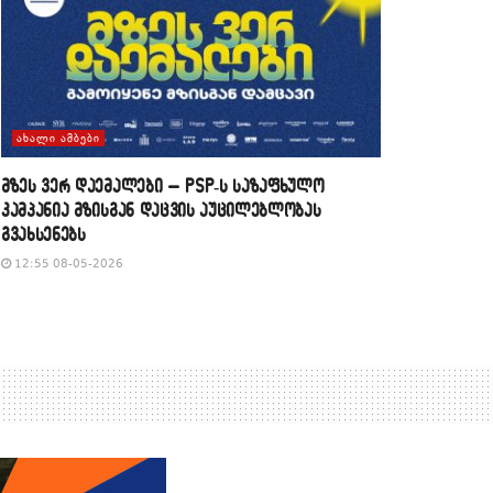
ᲐᲮᲐᲚᲘ ᲐᲛᲑᲔᲑᲘ
მზეს ვერ დაემალები – PSP-ს საზაფხულო
კამპანია მზისგან დაცვის აუცილებლობას
გვახსენებს
12:55 08-05-2026