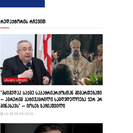
რედაქტორის რჩევით
ᲐᲮᲐᲚᲘ ᲐᲛᲑᲔᲑᲘ
“მძიმედაა საქმე საპატრიარქოსთან მიმართებაში
– აგრერიგ პატივაყრილი სამღვდელოება ჯერ არ
მინახავს” – იოსებ ბაჩიაშვილი
14:48 08-05-2026