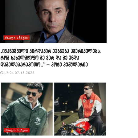
ᲐᲮᲐᲚᲘ ᲐᲛᲑᲔᲑᲘ
„ივანიშვილი პირდაპირ ეუბნება ამერიკელებს,
რომ სახელმწიფო მე ვარ და მე უნდა
დამელაპარაკოთო…“ – კოტე კემულარია
17:04 07-18-2026
ᲐᲮᲐᲚᲘ ᲐᲛᲑᲔᲑᲘ