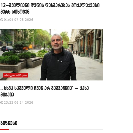
12–შვილიანი დედის დახმარებას მოქალაქეები
მერს სთხოვენ
01:04 07-08-2026
ᲐᲮᲐᲚᲘ ᲐᲛᲑᲔᲑᲘ
,, სხვა საშველი ჩვენ არ გაგვაჩნია” – კახა
მიქაია
23:22 06-24-2026
ბიზნესი