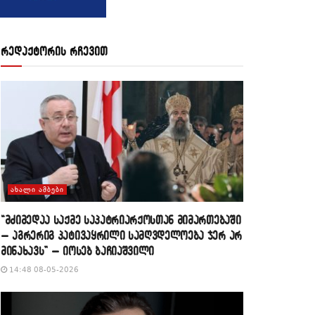
რედაქტორის რჩევით
ᲐᲮᲐᲚᲘ ᲐᲛᲑᲔᲑᲘ
“მძიმედაა საქმე საპატრიარქოსთან მიმართებაში
– აგრერიგ პატივაყრილი სამღვდელოება ჯერ არ
მინახავს” – იოსებ ბაჩიაშვილი
14:48 08-05-2026