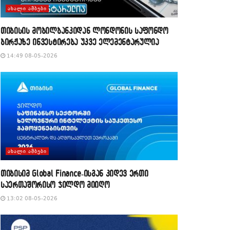
ᲐᲮᲐᲚᲘ ᲐᲛᲑᲔᲑᲘ
თიბისის მობილბანკიდან ლონდონის საფონდო
ბირჟაზე ინვესტირება უკვე ელემენტარულია
14:49 08-05-2026
ᲐᲮᲐᲚᲘ ᲐᲛᲑᲔᲑᲘ
თიბისიმ Global Finance-ისგან კიდევ ერთი
საერთაშორისო ჯილდო მიიღო
13:02 08-05-2026