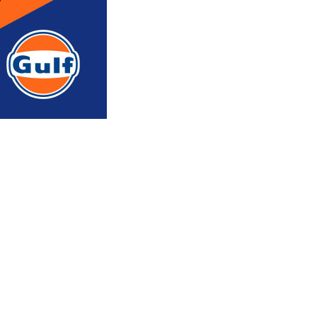
რედაქტორის რჩევით
ᲐᲮᲐᲚᲘ ᲐᲛᲑᲔᲑᲘ