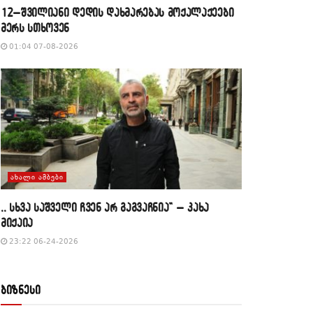
12–შვილიანი დედის დახმარებას მოქალაქეები
მერს სთხოვენ
01:04 07-08-2026
ᲐᲮᲐᲚᲘ ᲐᲛᲑᲔᲑᲘ
,, სხვა საშველი ჩვენ არ გაგვაჩნია” – კახა
მიქაია
23:22 06-24-2026
ბიზნესი