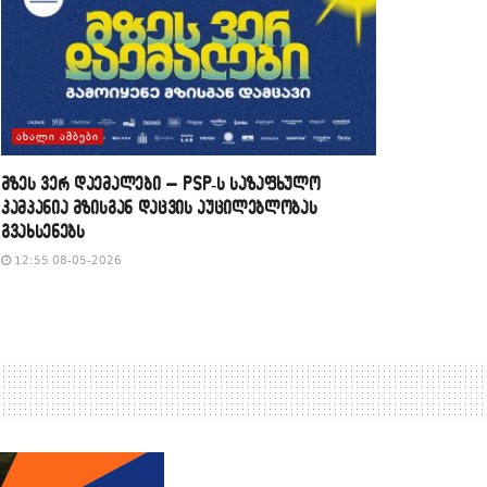
ᲐᲮᲐᲚᲘ ᲐᲛᲑᲔᲑᲘ
მზეს ვერ დაემალები – PSP-ს საზაფხულო
კამპანია მზისგან დაცვის აუცილებლობას
გვახსენებს
12:55 08-05-2026