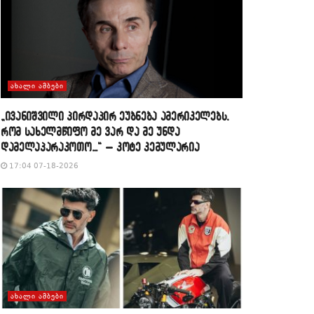
ᲐᲮᲐᲚᲘ ᲐᲛᲑᲔᲑᲘ
„ივანიშვილი პირდაპირ ეუბნება ამერიკელებს,
რომ სახელმწიფო მე ვარ და მე უნდა
დამელაპარაკოთო…“ – კოტე კემულარია
17:04 07-18-2026
ᲐᲮᲐᲚᲘ ᲐᲛᲑᲔᲑᲘ