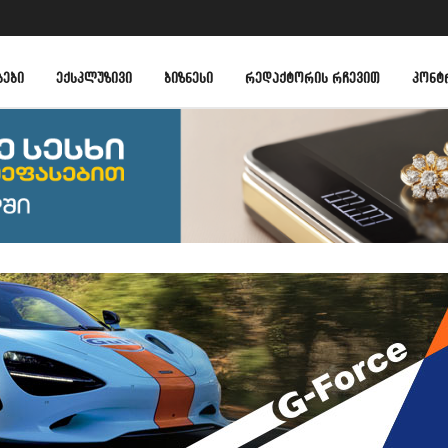
ᲑᲔᲑᲘ
ᲔᲥᲡᲙᲚᲣᲖᲘᲕᲘ
ᲑᲘᲖᲜᲔᲡᲘ
ᲠᲔᲓᲐᲥᲢᲝᲠᲘᲡ ᲠᲩᲔᲕᲘᲗ
ᲙᲝᲜᲢ