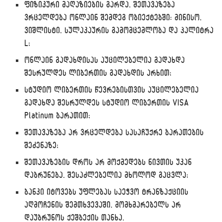
ფიზიკური მაღაზიების გარდა, შეთავაზება
ვრცელდება ონლაინ შემდეგ ობიექტებში: მინისო,
ვიშლისტი, სულაკაურის გამომცემლობა და პალიტრა
L;
ონლაინ გადახდისას აუცილებელია გადახდა
შესრულდეს ლიბერთის გადახდის არხით;
სტუდიო ლიბერთის წევრებისთვის აუცილებელია
გადახდა შესრულდეს სტუდიო ლიბერთის VISA
Platinum ბარათით;
შეთავაზება არ ვრცელდება სასაჩუქრე ბარათების
შეძენაზე;
შეთავაზების დროს არ მოქმედებს ნივთის უკან
დაბრუნება, შესაძლებელია მხოლოდ გაცვლა;
ბანკი იტოვებს უფლებას საეჭვო ტრანზაქციის
აღმოჩენის შემთხვევაში, მომხმარებელს არ
დაუბრუნოს ქეშბექის თანხა.