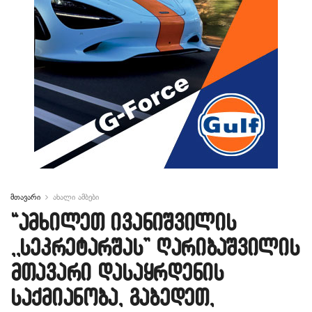
მთავარი
ახალი ამბები
“ამხილეთ ივანიშვილის
,,სეკრეტარშას” ღარიბაშვილის
მთავარი დასაყრდენის
საქმიანობა, გაბედეთ,