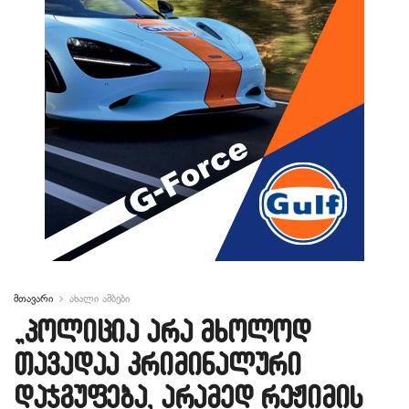
მთავარი
ახალი ამბები
„პოლიცია არა მხოლოდ
თავადაა კრიმინალური
დაჯგუფება, არამედ რეჟიმის