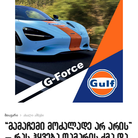
მთავარი
ახალი ამბები
“მამაჩემი მოძალადე­ არ არის”
– რას ჰყვება თამარის ძმა და