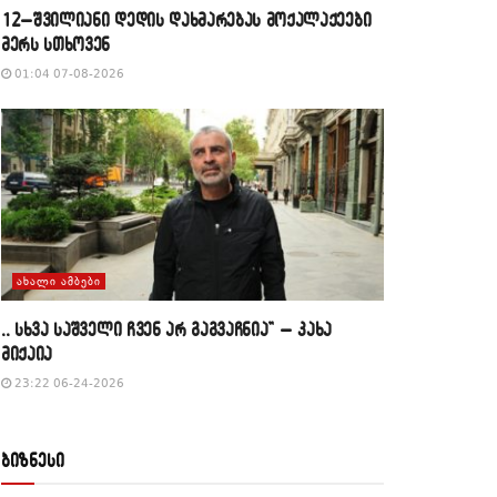
12–შვილიანი დედის დახმარებას მოქალაქეები
მერს სთხოვენ
01:04 07-08-2026
ᲐᲮᲐᲚᲘ ᲐᲛᲑᲔᲑᲘ
,, სხვა საშველი ჩვენ არ გაგვაჩნია” – კახა
მიქაია
23:22 06-24-2026
ბიზნესი