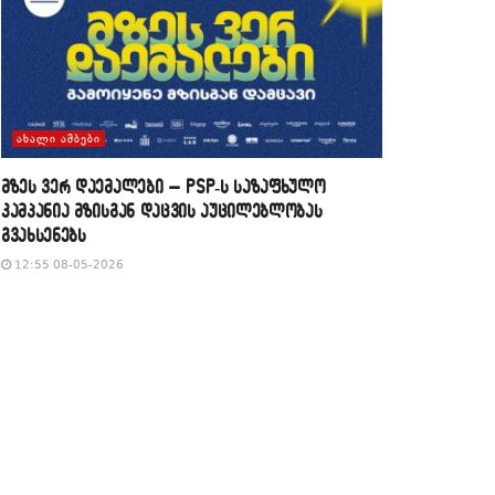
ᲐᲮᲐᲚᲘ ᲐᲛᲑᲔᲑᲘ
მზეს ვერ დაემალები – PSP-ს საზაფხულო
კამპანია მზისგან დაცვის აუცილებლობას
გვახსენებს
12:55 08-05-2026