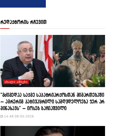
რედაქტორის რჩევით
ᲐᲮᲐᲚᲘ ᲐᲛᲑᲔᲑᲘ
“მძიმედაა საქმე საპატრიარქოსთან მიმართებაში
– აგრერიგ პატივაყრილი სამღვდელოება ჯერ არ
მინახავს” – იოსებ ბაჩიაშვილი
14:48 08-05-2026