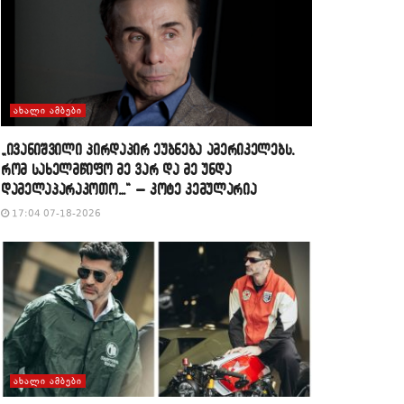
ᲐᲮᲐᲚᲘ ᲐᲛᲑᲔᲑᲘ
„ივანიშვილი პირდაპირ ეუბნება ამერიკელებს,
რომ სახელმწიფო მე ვარ და მე უნდა
დამელაპარაკოთო…“ – კოტე კემულარია
17:04 07-18-2026
ᲐᲮᲐᲚᲘ ᲐᲛᲑᲔᲑᲘ