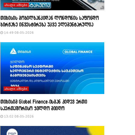
ᲐᲮᲐᲚᲘ ᲐᲛᲑᲔᲑᲘ
თიბისის მობილბანკიდან ლონდონის საფონდო
ბირჟაზე ინვესტირება უკვე ელემენტარულია
14:49 08-05-2026
ᲐᲮᲐᲚᲘ ᲐᲛᲑᲔᲑᲘ
თიბისიმ Global Finance-ისგან კიდევ ერთი
საერთაშორისო ჯილდო მიიღო
13:02 08-05-2026