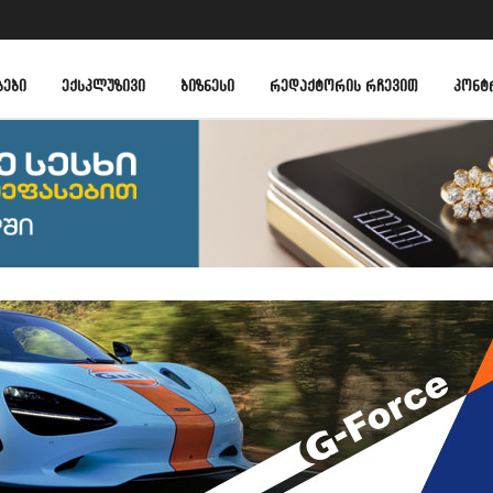
ᲑᲔᲑᲘ
ᲔᲥᲡᲙᲚᲣᲖᲘᲕᲘ
ᲑᲘᲖᲜᲔᲡᲘ
ᲠᲔᲓᲐᲥᲢᲝᲠᲘᲡ ᲠᲩᲔᲕᲘᲗ
ᲙᲝᲜᲢ