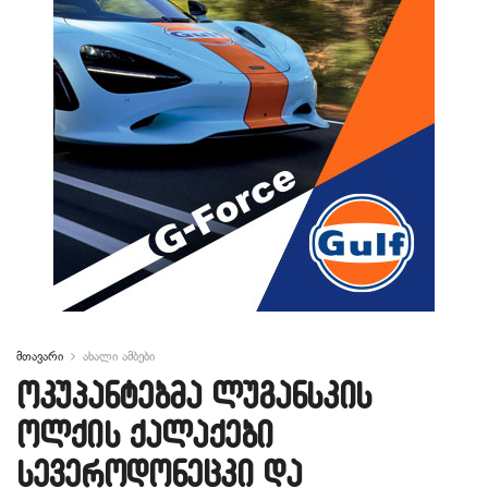
მთავარი
ახალი ამბები
ოკუპანტებმა ლუგანსკის
ოლქის ქალაქები
სევეროდონეცკი და