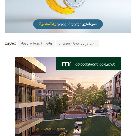
თეგები:
მაია ორჯონიკიძე
მიხეილ სააკაშვი;ლი