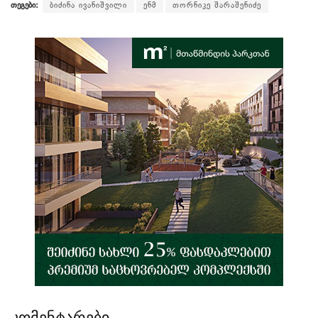
თეგები:
ბიძინა ივანიშვილი
ენმ
თორნიკე შარაშენიძე
კომენტარები