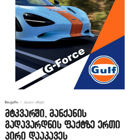
მთავარი
ახალი ამბები
მტკვარში, მანქანის
გადავარდნის ფაქტზე ერთი
პირი დააკავეს