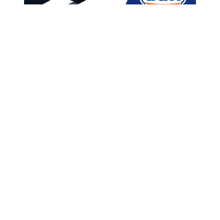
მთავარი
ახალი ამბები
“ხელისუფლება საქართველოს
მეგობრებს აცხადებს მტრებად,
რითაც ღიად არღვევს
კონსტიტუციას” – გახარიას
პარტია
A
ავტორი -
ალია
17:24 04-27-2024
A