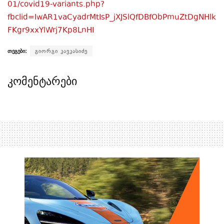
01/covid19-variants.php?
fbclid=IwAR1vaCyadrMtIsP_jXJSlQfDBfObPmuZtDgNHlk
FKgr9xxYlWrj7Kp8LnHI
თეგები:
გიორგი კავკასიძე
კომენტარები