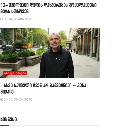
12–შვილიანი დედის დახმარებას მოქალაქეები
მერს სთხოვენ
01:04 07-08-2026
ᲐᲮᲐᲚᲘ ᲐᲛᲑᲔᲑᲘ
,, სხვა საშველი ჩვენ არ გაგვაჩნია” – კახა
მიქაია
23:22 06-24-2026
ბიზნესი