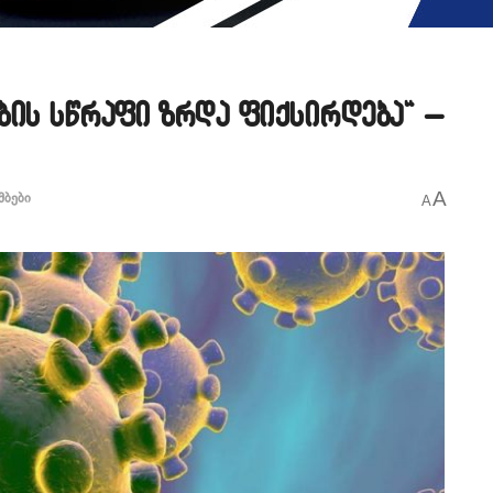
ბის სწრაფი ზრდა ფიქსირდება“ –
A
მბები
A