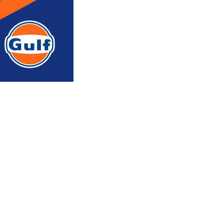
რედაქტორის რჩევით
ᲐᲮᲐᲚᲘ ᲐᲛᲑᲔᲑᲘ