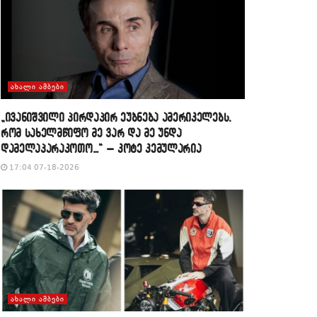
ᲐᲮᲐᲚᲘ ᲐᲛᲑᲔᲑᲘ
„ივანიშვილი პირდაპირ ეუბნება ამერიკელებს,
რომ სახელმწიფო მე ვარ და მე უნდა
დამელაპარაკოთო…“ – კოტე კემულარია
17:04 07-18-2026
ᲐᲮᲐᲚᲘ ᲐᲛᲑᲔᲑᲘ