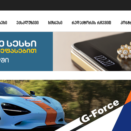
ᲑᲔᲑᲘ
ᲔᲥᲡᲙᲚᲣᲖᲘᲕᲘ
ᲑᲘᲖᲜᲔᲡᲘ
ᲠᲔᲓᲐᲥᲢᲝᲠᲘᲡ ᲠᲩᲔᲕᲘᲗ
ᲙᲝᲜᲢ