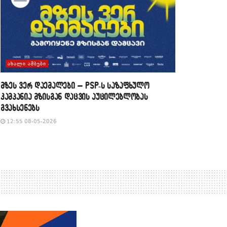
ᲐᲮᲐᲚᲘ ᲐᲛᲑᲔᲑᲘ
მზეს ვერ დაემალები – PSP-ს საზაფხულო
კამპანია მზისგან დაცვის აუცილებლობას
გვახსენებს
12:55 08-05-2026