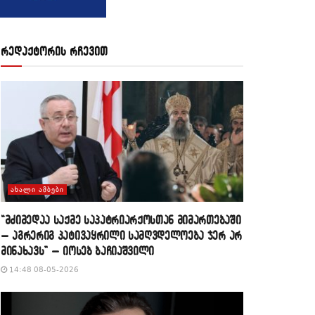
რედაქტორის რჩევით
ᲐᲮᲐᲚᲘ ᲐᲛᲑᲔᲑᲘ
“მძიმედაა საქმე საპატრიარქოსთან მიმართებაში
– აგრერიგ პატივაყრილი სამღვდელოება ჯერ არ
მინახავს” – იოსებ ბაჩიაშვილი
14:48 08-05-2026