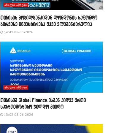
ᲐᲮᲐᲚᲘ ᲐᲛᲑᲔᲑᲘ
თიბისის მობილბანკიდან ლონდონის საფონდო
ბირჟაზე ინვესტირება უკვე ელემენტარულია
14:49 08-05-2026
ᲐᲮᲐᲚᲘ ᲐᲛᲑᲔᲑᲘ
თიბისიმ Global Finance-ისგან კიდევ ერთი
საერთაშორისო ჯილდო მიიღო
13:02 08-05-2026