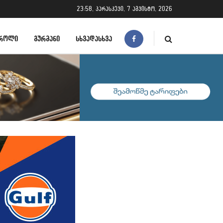
23:58, პარასკევი, 7 აგვისტო, 2026
ᲠᲝᲚᲘ
ᲒᲣᲠᲛᲐᲜᲘ
ᲡᲮᲕᲐᲓᲐᲡᲮᲕᲐ