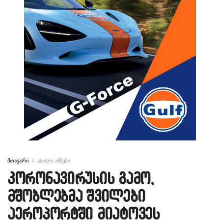
მთავარი
ახალი ამბები
კორონავირუსის გამო,
მშობლებმა შვილები
აეროპორტში მიატოვეს