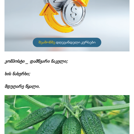
კომპოსტი _ დამწვარი ნაკელი;
ხის ნახერხი;
მდუღარე წყალი.