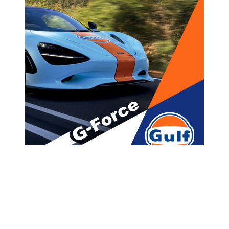
მთავარი
ახალი ამბები
“სალომემ ნაციონალების 9
აპრილის აქციას და