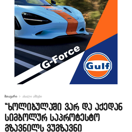
მთავარი
ახალი ამბები
“ხოლიბულაში ვარ და აქედან
სიმბოლურ საპროტესტო
გზავნილს ვუგზავნი