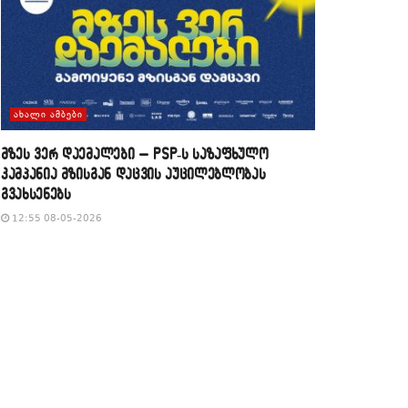
ᲐᲮᲐᲚᲘ ᲐᲛᲑᲔᲑᲘ
მზეს ვერ დაემალები – PSP-ს საზაფხულო
კამპანია მზისგან დაცვის აუცილებლობას
გვახსენებს
12:55 08-05-2026