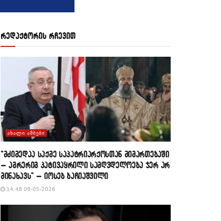
რედაქტორის რჩევით
ᲐᲮᲐᲚᲘ ᲐᲛᲑᲔᲑᲘ
“მძიმედაა საქმე საპატრიარქოსთან მიმართებაში
– აგრერიგ პატივაყრილი სამღვდელოება ჯერ არ
მინახავს” – იოსებ ბაჩიაშვილი
14:48 08-05-2026