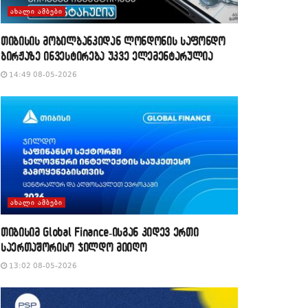
ᲐᲮᲐᲚᲘ ᲐᲛᲑᲔᲑᲘ
თიბისის მობილბანკიდან ლონდონის საფონდო
ბირჟაზე ინვესტირება უკვე ელემენტარულია
14:49 08-05-2026
ᲐᲮᲐᲚᲘ ᲐᲛᲑᲔᲑᲘ
თიბისიმ Global Finance-ისგან კიდევ ერთი
საერთაშორისო ჯილდო მიიღო
13:02 08-05-2026