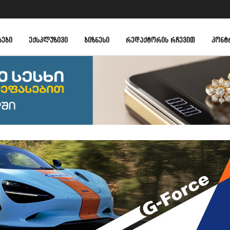
ᲑᲔᲑᲘ
ᲔᲥᲡᲙᲚᲣᲖᲘᲕᲘ
ᲑᲘᲖᲜᲔᲡᲘ
ᲠᲔᲓᲐᲥᲢᲝᲠᲘᲡ ᲠᲩᲔᲕᲘᲗ
ᲙᲝᲜᲢ