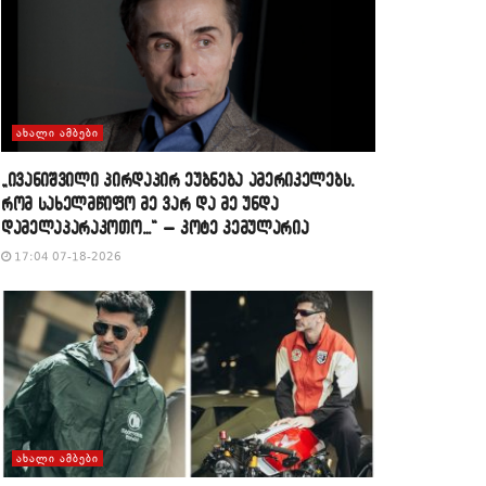
ᲐᲮᲐᲚᲘ ᲐᲛᲑᲔᲑᲘ
„ივანიშვილი პირდაპირ ეუბნება ამერიკელებს,
რომ სახელმწიფო მე ვარ და მე უნდა
დამელაპარაკოთო…“ – კოტე კემულარია
17:04 07-18-2026
ᲐᲮᲐᲚᲘ ᲐᲛᲑᲔᲑᲘ