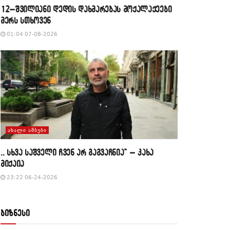
12–შვილიანი დედის დახმარებას მოქალაქეები
მერს სთხოვენ
01:04 07-08-2026
ᲐᲮᲐᲚᲘ ᲐᲛᲑᲔᲑᲘ
,, სხვა საშველი ჩვენ არ გაგვაჩნია” – კახა
მიქაია
23:22 06-24-2026
ბიზნესი