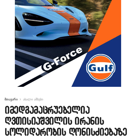
მთავარი
ახალი ამბები
იმედგამაცრუებელია
ღვთისიაშვილის ირანის
სოლიდარობის ღონისძიებაზე