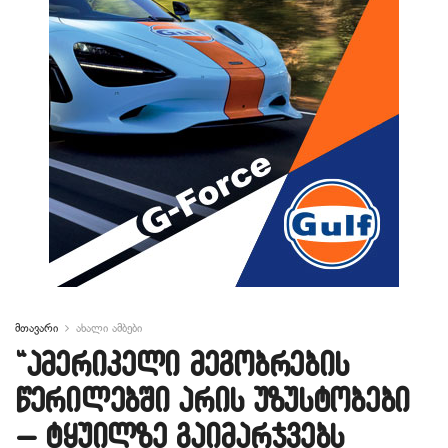
მთავარი
ახალი ამბები
“ამერიკელი მეგობრების
წერილებში არის უზუსტობები
– ტყუილზე გაიმარჯვებს