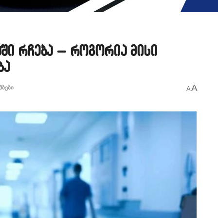
აში რჩება – როგორია მისი
ბა
A
მბები
A