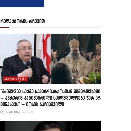
რედაქტორის რჩევით
ᲐᲮᲐᲚᲘ ᲐᲛᲑᲔᲑᲘ
“მძიმედაა საქმე საპატრიარქოსთან მიმართებაში
– აგრერიგ პატივაყრილი სამღვდელოება ჯერ არ
მინახავს” – იოსებ ბაჩიაშვილი
14:48 08-05-2026