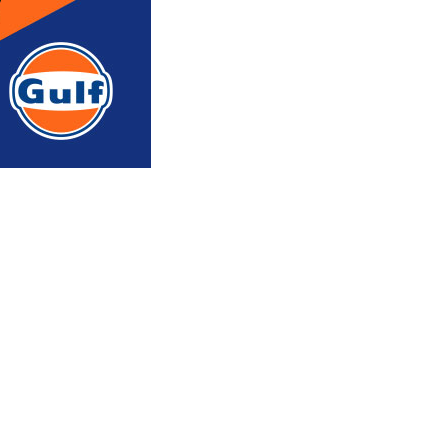
რედაქტორის რჩევით
ᲐᲮᲐᲚᲘ ᲐᲛᲑᲔᲑᲘ