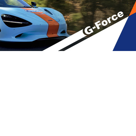
A
მბები
A