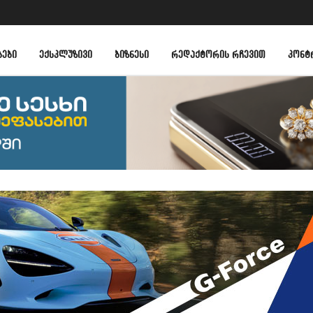
ᲑᲔᲑᲘ
ᲔᲥᲡᲙᲚᲣᲖᲘᲕᲘ
ᲑᲘᲖᲜᲔᲡᲘ
ᲠᲔᲓᲐᲥᲢᲝᲠᲘᲡ ᲠᲩᲔᲕᲘᲗ
ᲙᲝᲜᲢ