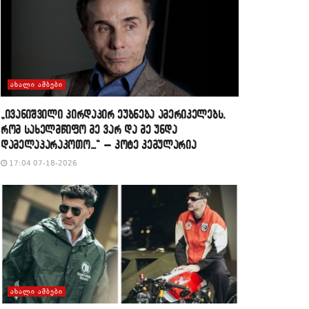
ᲐᲮᲐᲚᲘ ᲐᲛᲑᲔᲑᲘ
„ივანიშვილი პირდაპირ ეუბნება ამერიკელებს,
რომ სახელმწიფო მე ვარ და მე უნდა
დამელაპარაკოთო…“ – კოტე კემულარია
17:04 07-18-2026
ᲐᲮᲐᲚᲘ ᲐᲛᲑᲔᲑᲘ