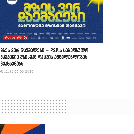
ᲐᲮᲐᲚᲘ ᲐᲛᲑᲔᲑᲘ
მზეს ვერ დაემალები – PSP-ს საზაფხულო
კამპანია მზისგან დაცვის აუცილებლობას
გვახსენებს
12:55 08-05-2026