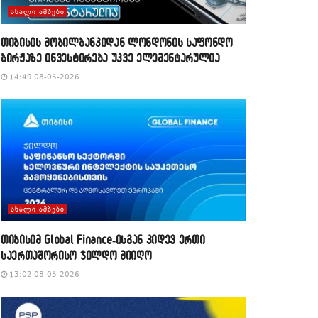
ᲐᲮᲐᲚᲘ ᲐᲛᲑᲔᲑᲘ
თიბისის მობილბანკიდან ლონდონის საფონდო
ბირჟაზე ინვესტირება უკვე ელემენტარულია
14:49 08-05-2026
ᲐᲮᲐᲚᲘ ᲐᲛᲑᲔᲑᲘ
თიბისიმ Global Finance-ისგან კიდევ ერთი
საერთაშორისო ჯილდო მიიღო
13:02 08-05-2026