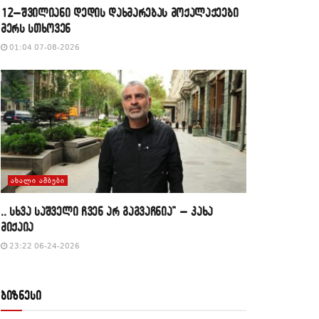
12–შვილიანი დედის დახმარებას მოქალაქეები
მერს სთხოვენ
01:04 07-08-2026
ᲐᲮᲐᲚᲘ ᲐᲛᲑᲔᲑᲘ
,, სხვა საშველი ჩვენ არ გაგვაჩნია” – კახა
მიქაია
23:22 06-24-2026
ბიზნესი