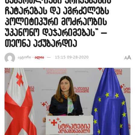
ჩატარებას და აგრძელებს
პოლიტიკური მოძრაობის
უკანონო დაჯარიმებას” –
თეონა აქუბარდია
A
ავტორი -
ალია
15:15 09-28-2020
A