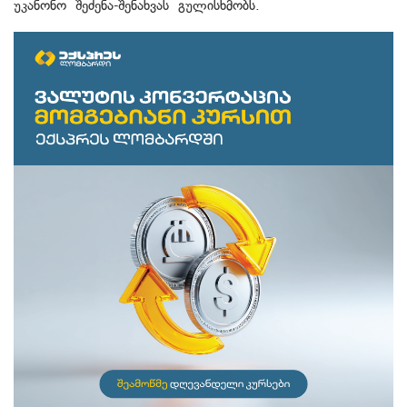
უკანონო შეძენა-შენახვას გულისხმობს.