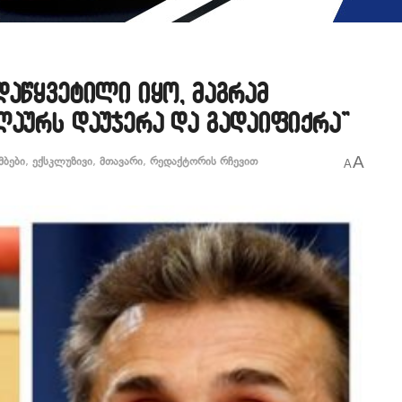
დაწყვეტილი იყო, მაგრამ
ლაურს დაუჯერა და გადაიფიქრა”
A
მბები
,
ექსკლუზივი
,
მთავარი
,
რედაქტორის რჩევით
A