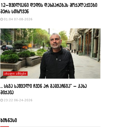
12–შვილიანი დედის დახმარებას მოქალაქეები
მერს სთხოვენ
01:04 07-08-2026
ᲐᲮᲐᲚᲘ ᲐᲛᲑᲔᲑᲘ
,, სხვა საშველი ჩვენ არ გაგვაჩნია” – კახა
მიქაია
23:22 06-24-2026
ბიზნესი