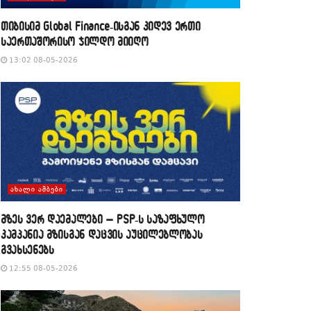
თიბისიმ Global Finance-ისგან კიდევ ერთი
საერთაშორისო ჯილდო მიიღო
13:02 08-05-2026
ᲐᲮᲐᲚᲘ ᲐᲛᲑᲔᲑᲘ
მზეს ვერ დაემალები – PSP-ს საზაფხულო
კამპანია მზისგან დაცვის აუცილებლობას
გვახსენებს
12:55 08-05-2026