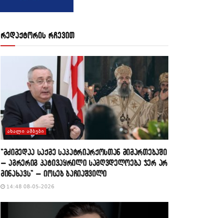
რედაქტორის რჩევით
ᲐᲮᲐᲚᲘ ᲐᲛᲑᲔᲑᲘ
“მძიმედაა საქმე საპატრიარქოსთან მიმართებაში
– აგრერიგ პატივაყრილი სამღვდელოება ჯერ არ
მინახავს” – იოსებ ბაჩიაშვილი
14:48 08-05-2026