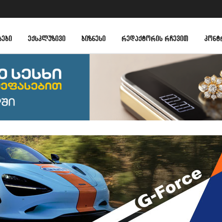
ᲑᲔᲑᲘ
ᲔᲥᲡᲙᲚᲣᲖᲘᲕᲘ
ᲑᲘᲖᲜᲔᲡᲘ
ᲠᲔᲓᲐᲥᲢᲝᲠᲘᲡ ᲠᲩᲔᲕᲘᲗ
ᲙᲝᲜᲢ