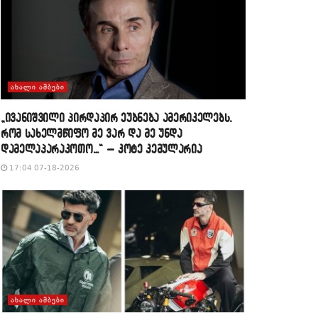
ᲐᲮᲐᲚᲘ ᲐᲛᲑᲔᲑᲘ
„ივანიშვილი პირდაპირ ეუბნება ამერიკელებს,
რომ სახელმწიფო მე ვარ და მე უნდა
დამელაპარაკოთო…“ – კოტე კემულარია
17:04 07-18-2026
ᲐᲮᲐᲚᲘ ᲐᲛᲑᲔᲑᲘ