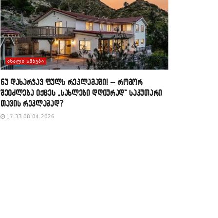
ᲐᲮᲐᲚᲘ ᲐᲛᲑᲔᲑᲘ
​ნუ დახარჯავ ფულს რეკლამაში! – როგორ
შეიძლება იქცეს „სახლები დღიურად“ საკუთარი
თავის რეკლამად?
17:33 08-04-2026