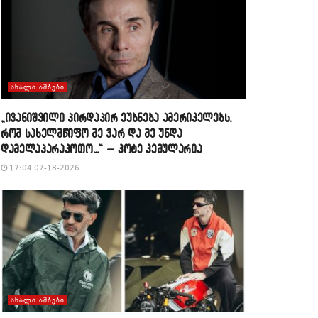
ᲐᲮᲐᲚᲘ ᲐᲛᲑᲔᲑᲘ
„ივანიშვილი პირდაპირ ეუბნება ამერიკელებს,
რომ სახელმწიფო მე ვარ და მე უნდა
დამელაპარაკოთო…“ – კოტე კემულარია
17:04 07-18-2026
ᲐᲮᲐᲚᲘ ᲐᲛᲑᲔᲑᲘ