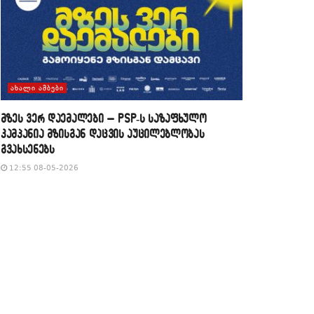
ᲐᲮᲐᲚᲘ ᲐᲛᲑᲔᲑᲘ
მზეს ვერ დაემალები – PSP-ს საზაფხულო
კამპანია მზისგან დაცვის აუცილებლობას
გვახსენებს
12:55 08-05-2026