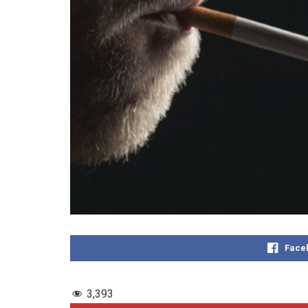
Face
3,393