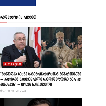
რედაქტორის რჩევით
ᲐᲮᲐᲚᲘ ᲐᲛᲑᲔᲑᲘ
“მძიმედაა საქმე საპატრიარქოსთან მიმართებაში
– აგრერიგ პატივაყრილი სამღვდელოება ჯერ არ
მინახავს” – იოსებ ბაჩიაშვილი
14:48 08-05-2026