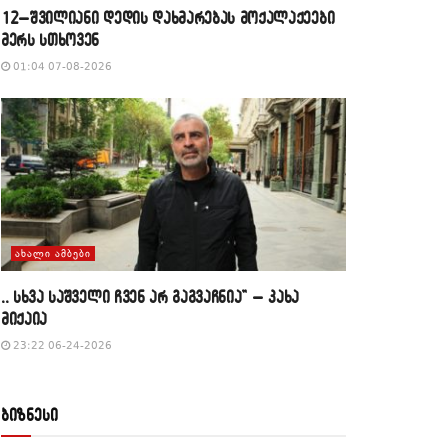
12–შვილიანი დედის დახმარებას მოქალაქეები
მერს სთხოვენ
01:04 07-08-2026
ᲐᲮᲐᲚᲘ ᲐᲛᲑᲔᲑᲘ
,, სხვა საშველი ჩვენ არ გაგვაჩნია” – კახა
მიქაია
23:22 06-24-2026
ბიზნესი