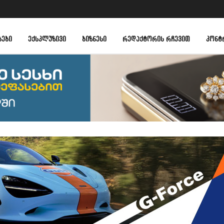
ᲑᲔᲑᲘ
ᲔᲥᲡᲙᲚᲣᲖᲘᲕᲘ
ᲑᲘᲖᲜᲔᲡᲘ
ᲠᲔᲓᲐᲥᲢᲝᲠᲘᲡ ᲠᲩᲔᲕᲘᲗ
ᲙᲝᲜᲢ