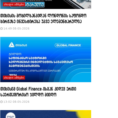
ᲐᲮᲐᲚᲘ ᲐᲛᲑᲔᲑᲘ
თიბისის მობილბანკიდან ლონდონის საფონდო
ბირჟაზე ინვესტირება უკვე ელემენტარულია
14:49 08-05-2026
ᲐᲮᲐᲚᲘ ᲐᲛᲑᲔᲑᲘ
თიბისიმ Global Finance-ისგან კიდევ ერთი
საერთაშორისო ჯილდო მიიღო
13:02 08-05-2026