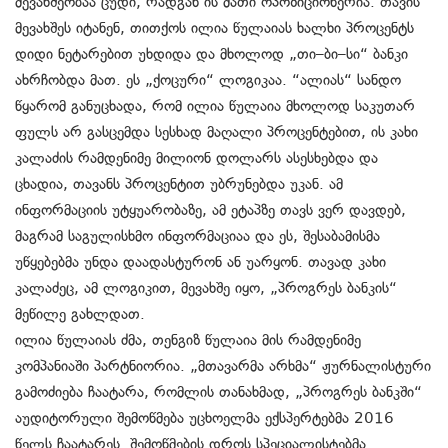
მევახშეობაა ცუდი, რადგან ის მათი ოპოზიციონერია. თავის
მევახშეს იტანენ, თითქოს ილია წულაიას ხალხი პროცენტს
დიდი ნეტარებით უხდიდა და მხოლოდ „თი–ბი–სი“ ბანკი
ახრჩობდა მათ. ეს „ქოცური“ ლოგიკაა. “ალიას“ სანდო
წყარომ განუცხადა, რომ ილია წულაია მხოლოდ საკუთარ
ფულს არ გასცემდა სესხად მაღალი პროცენტებით, ის კახი
კალაძის რამდენიმე მილიონ დოლარს ასესხებდა და
ცხადია, თავანს პროცენტით უბრუნებდა უკან. ამ
ინფორმაციის უტყუარობაზე, ამ ეტაპზე თავს ვერ დავდებ,
მაგრამ საგულისხმო ინფორმაციაა და ეს, შესაბამისმა
უწყებებმა უნდა დაადასტურონ ან უარყონ. თავად კახი
კალაძეც, ამ ლოგიკით, მევახშე იყო, „პროგრეს ბანკის“
მეწილე გახლდათ.
ილია წულაიას ძმა, თენგიზ წულაია მის რამდენიმე
კომპანიაში პარტნიორია. „მთავარმა არხმა“ ჟურნალისტური
გამოძიება ჩაატარა, რომლის თანახმად, „პროგრეს ბანკში“
აუდიტორული შემოწმება უცხოელმა ექსპერტებმა 2016
წელს ჩაატარეს. შემოწმების დროს სპეციალისტებმა