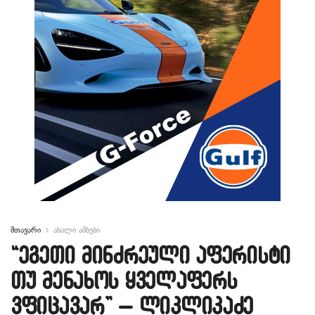
მთავარი
ახალი ამბები
“ეგეთი მინძრეული აფერისტი
თუ მენახოს ყველაფერს
ვფიცავარ” – ლიკლიკაძე