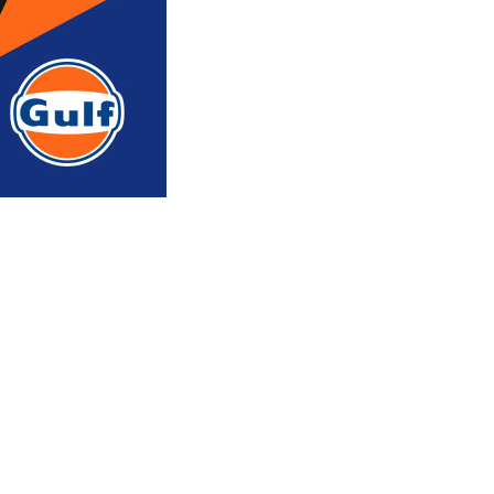
რედაქტორის რჩევით
ᲐᲮᲐᲚᲘ ᲐᲛᲑᲔᲑᲘ