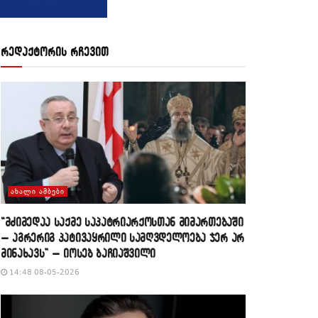
რედაქტორის რჩევით
ᲐᲮᲐᲚᲘ ᲐᲛᲑᲔᲑᲘ
“მძიმედაა საქმე საპატრიარქოსთან მიმართებაში
– აგრერიგ პატივაყრილი სამღვდელოება ჯერ არ
მინახავს” – იოსებ ბაჩიაშვილი
14:48 08-05-2026