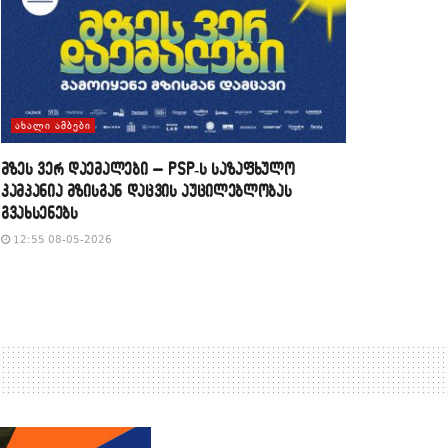
ᲐᲮᲐᲚᲘ ᲐᲛᲑᲔᲑᲘ
მზეს ვერ დაემალები – PSP-ს საზაფხულო
კამპანია მზისგან დაცვის აუცილებლობას
გვახსენებს
12:55 08-05-2026