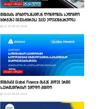
ᲐᲮᲐᲚᲘ ᲐᲛᲑᲔᲑᲘ
თიბისის მობილბანკიდან ლონდონის საფონდო
ბირჟაზე ინვესტირება უკვე ელემენტარულია
14:49 08-05-2026
ᲐᲮᲐᲚᲘ ᲐᲛᲑᲔᲑᲘ
თიბისიმ Global Finance-ისგან კიდევ ერთი
საერთაშორისო ჯილდო მიიღო
13:02 08-05-2026