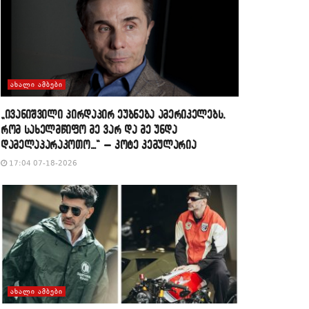
ᲐᲮᲐᲚᲘ ᲐᲛᲑᲔᲑᲘ
„ივანიშვილი პირდაპირ ეუბნება ამერიკელებს,
რომ სახელმწიფო მე ვარ და მე უნდა
დამელაპარაკოთო…“ – კოტე კემულარია
17:04 07-18-2026
ᲐᲮᲐᲚᲘ ᲐᲛᲑᲔᲑᲘ