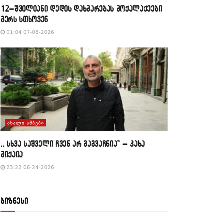
12–შვილიანი დედის დახმარებას მოქალაქეები
მერს სთხოვენ
01:04 07-08-2026
ᲐᲮᲐᲚᲘ ᲐᲛᲑᲔᲑᲘ
,, სხვა საშველი ჩვენ არ გაგვაჩნია” – კახა
მიქაია
23:22 06-24-2026
ბიზნესი