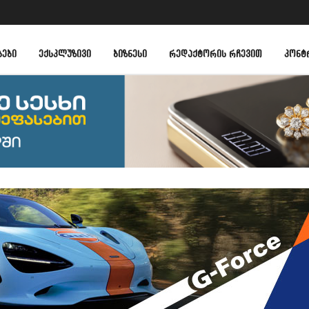
ᲑᲔᲑᲘ
ᲔᲥᲡᲙᲚᲣᲖᲘᲕᲘ
ᲑᲘᲖᲜᲔᲡᲘ
ᲠᲔᲓᲐᲥᲢᲝᲠᲘᲡ ᲠᲩᲔᲕᲘᲗ
ᲙᲝᲜᲢ