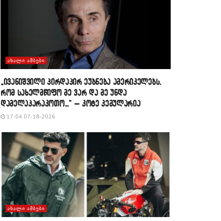
ᲐᲮᲐᲚᲘ ᲐᲛᲑᲔᲑᲘ
„ივანიშვილი პირდაპირ ეუბნება ამერიკელებს,
რომ სახელმწიფო მე ვარ და მე უნდა
დამელაპარაკოთო…“ – კოტე კემულარია
17:04 07-18-2026
ᲐᲮᲐᲚᲘ ᲐᲛᲑᲔᲑᲘ