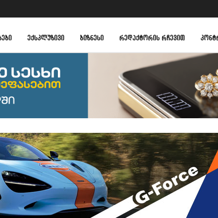
ᲑᲔᲑᲘ
ᲔᲥᲡᲙᲚᲣᲖᲘᲕᲘ
ᲑᲘᲖᲜᲔᲡᲘ
ᲠᲔᲓᲐᲥᲢᲝᲠᲘᲡ ᲠᲩᲔᲕᲘᲗ
ᲙᲝᲜᲢ