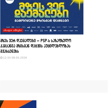
ᲐᲮᲐᲚᲘ ᲐᲛᲑᲔᲑᲘ
მზეს ვერ დაემალები – PSP-ს საზაფხულო
კამპანია მზისგან დაცვის აუცილებლობას
გვახსენებს
12:55 08-05-2026