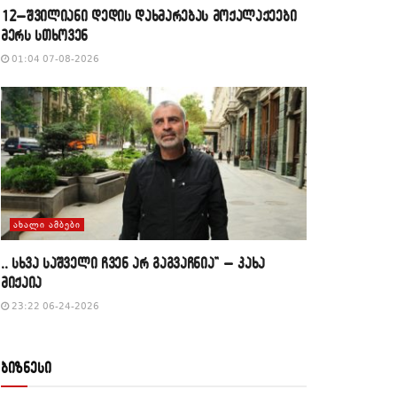
12–შვილიანი დედის დახმარებას მოქალაქეები
მერს სთხოვენ
01:04 07-08-2026
ᲐᲮᲐᲚᲘ ᲐᲛᲑᲔᲑᲘ
,, სხვა საშველი ჩვენ არ გაგვაჩნია” – კახა
მიქაია
23:22 06-24-2026
ბიზნესი