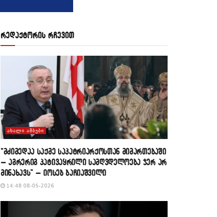
რედაქტორის რჩევით
ᲐᲮᲐᲚᲘ ᲐᲛᲑᲔᲑᲘ
“მძიმედაა საქმე საპატრიარქოსთან მიმართებაში
– აგრერიგ პატივაყრილი სამღვდელოება ჯერ არ
მინახავს” – იოსებ ბაჩიაშვილი
14:48 08-05-2026