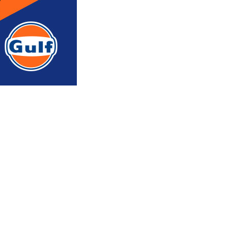
რედაქტორის რჩევით
ᲐᲮᲐᲚᲘ ᲐᲛᲑᲔᲑᲘ