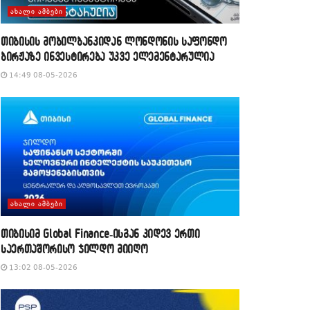
ᲐᲮᲐᲚᲘ ᲐᲛᲑᲔᲑᲘ
თიბისის მობილბანკიდან ლონდონის საფონდო
ბირჟაზე ინვესტირება უკვე ელემენტარულია
14:49 08-05-2026
ᲐᲮᲐᲚᲘ ᲐᲛᲑᲔᲑᲘ
თიბისიმ Global Finance-ისგან კიდევ ერთი
საერთაშორისო ჯილდო მიიღო
13:02 08-05-2026