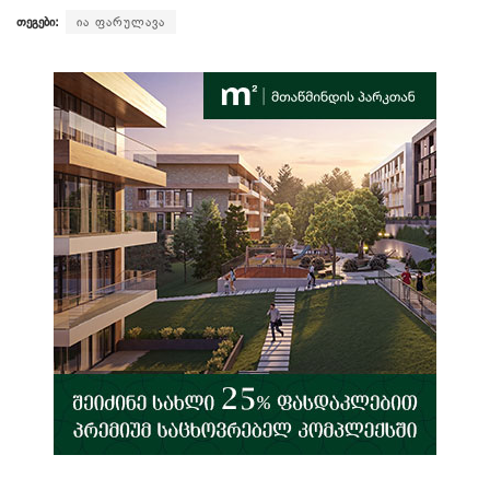
თეგები:
ია ფარულავა