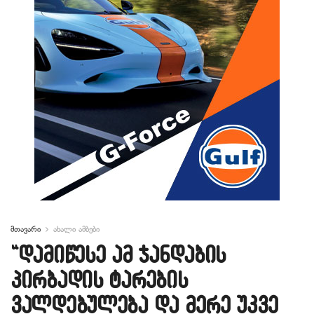
მთავარი
ახალი ამბები
“დამიწესე ამ ჯანდაბის
პირბადის ტარების
ვალდებულება და მერე უკვე