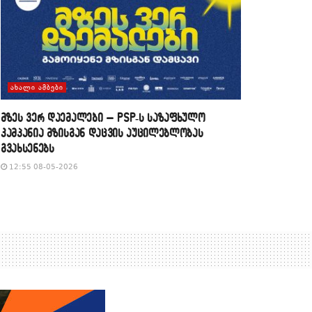
ᲐᲮᲐᲚᲘ ᲐᲛᲑᲔᲑᲘ
მზეს ვერ დაემალები – PSP-ს საზაფხულო
კამპანია მზისგან დაცვის აუცილებლობას
გვახსენებს
12:55 08-05-2026