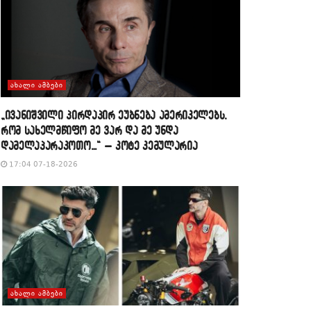
ᲐᲮᲐᲚᲘ ᲐᲛᲑᲔᲑᲘ
„ივანიშვილი პირდაპირ ეუბნება ამერიკელებს,
რომ სახელმწიფო მე ვარ და მე უნდა
დამელაპარაკოთო…“ – კოტე კემულარია
17:04 07-18-2026
ᲐᲮᲐᲚᲘ ᲐᲛᲑᲔᲑᲘ