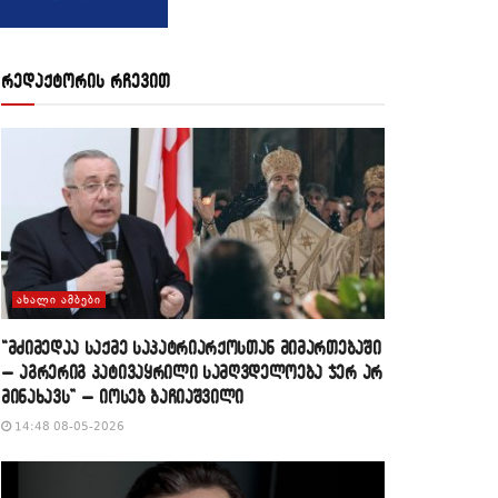
რედაქტორის რჩევით
ᲐᲮᲐᲚᲘ ᲐᲛᲑᲔᲑᲘ
“მძიმედაა საქმე საპატრიარქოსთან მიმართებაში
– აგრერიგ პატივაყრილი სამღვდელოება ჯერ არ
მინახავს” – იოსებ ბაჩიაშვილი
14:48 08-05-2026