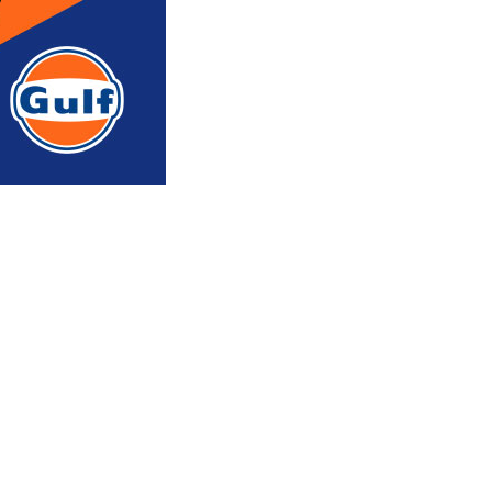
რედაქტორის რჩევით
ᲐᲮᲐᲚᲘ ᲐᲛᲑᲔᲑᲘ