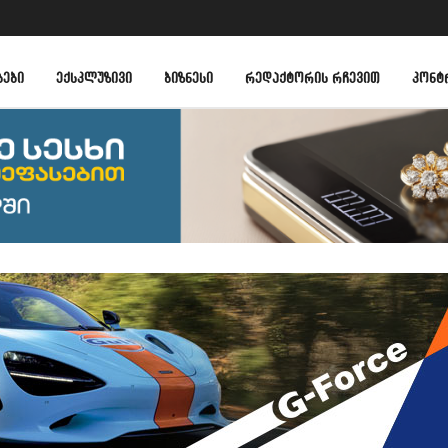
ᲑᲔᲑᲘ
ᲔᲥᲡᲙᲚᲣᲖᲘᲕᲘ
ᲑᲘᲖᲜᲔᲡᲘ
ᲠᲔᲓᲐᲥᲢᲝᲠᲘᲡ ᲠᲩᲔᲕᲘᲗ
ᲙᲝᲜᲢ