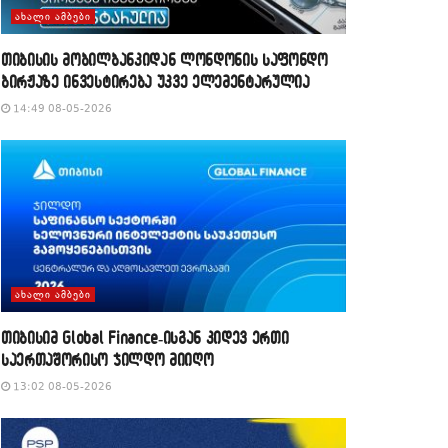
ᲐᲮᲐᲚᲘ ᲐᲛᲑᲔᲑᲘ
თიბისის მობილბანკიდან ლონდონის საფონდო
ბირჟაზე ინვესტირება უკვე ელემენტარულია
14:49 08-05-2026
ᲐᲮᲐᲚᲘ ᲐᲛᲑᲔᲑᲘ
თიბისიმ Global Finance-ისგან კიდევ ერთი
საერთაშორისო ჯილდო მიიღო
13:02 08-05-2026