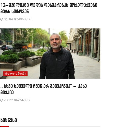
12–შვილიანი დედის დახმარებას მოქალაქეები
მერს სთხოვენ
01:04 07-08-2026
ᲐᲮᲐᲚᲘ ᲐᲛᲑᲔᲑᲘ
,, სხვა საშველი ჩვენ არ გაგვაჩნია” – კახა
მიქაია
23:22 06-24-2026
ბიზნესი