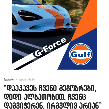
მთავარი
ახალი ამბები
“დააკავეს ჩვენი მეგობრები,
დიდი ალბათობით, ჩვენც
დაგვიჭერენ, ირგვლივ არიან”