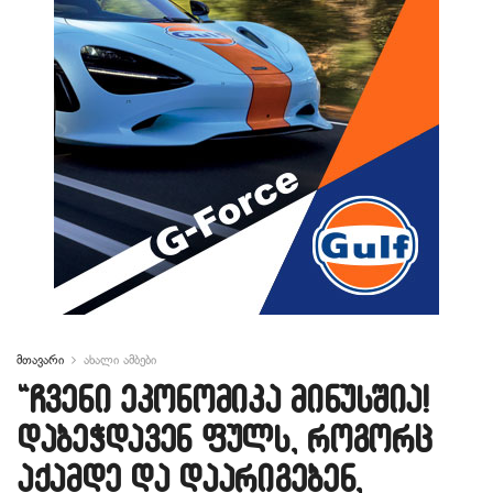
მთავარი
ახალი ამბები
“ჩვენი ეკონომიკა მინუსშია!
დაბეჭდავენ ფულს, როგორც
აქამდე და დაარიგებენ,