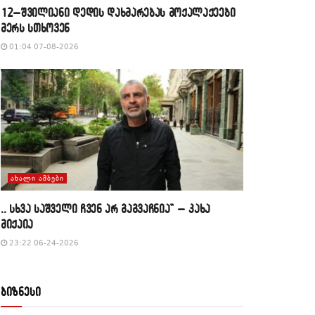
12–შვილიანი დედის დახმარებას მოქალაქეები
მერს სთხოვენ
01:04 07-08-2026
ᲐᲮᲐᲚᲘ ᲐᲛᲑᲔᲑᲘ
,, სხვა საშველი ჩვენ არ გაგვაჩნია” – კახა
მიქაია
23:22 06-24-2026
ბიზნესი