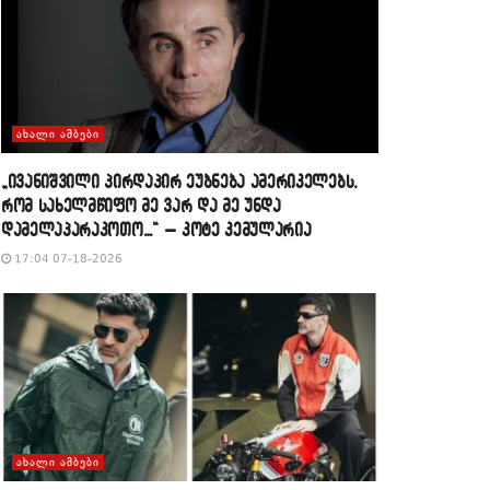
ᲐᲮᲐᲚᲘ ᲐᲛᲑᲔᲑᲘ
„ივანიშვილი პირდაპირ ეუბნება ამერიკელებს,
რომ სახელმწიფო მე ვარ და მე უნდა
დამელაპარაკოთო…“ – კოტე კემულარია
17:04 07-18-2026
ᲐᲮᲐᲚᲘ ᲐᲛᲑᲔᲑᲘ