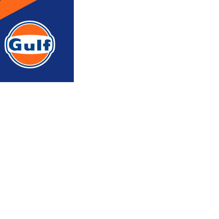
რედაქტორის რჩევით
ᲐᲮᲐᲚᲘ ᲐᲛᲑᲔᲑᲘ