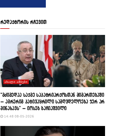
რედაქტორის რჩევით
ᲐᲮᲐᲚᲘ ᲐᲛᲑᲔᲑᲘ
“მძიმედაა საქმე საპატრიარქოსთან მიმართებაში
– აგრერიგ პატივაყრილი სამღვდელოება ჯერ არ
მინახავს” – იოსებ ბაჩიაშვილი
14:48 08-05-2026