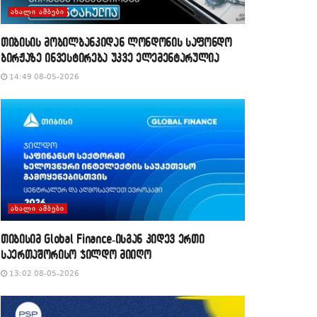
ᲐᲮᲐᲚᲘ ᲐᲛᲑᲔᲑᲘ
თიბისის მობილბანკიდან ლონდონის საფონდო
ბირჟაზე ინვესტირება უკვე ელემენტარულია
14:49 08-05-2026
ᲐᲮᲐᲚᲘ ᲐᲛᲑᲔᲑᲘ
თიბისიმ Global Finance-ისგან კიდევ ერთი
საერთაშორისო ჯილდო მიიღო
13:02 08-05-2026