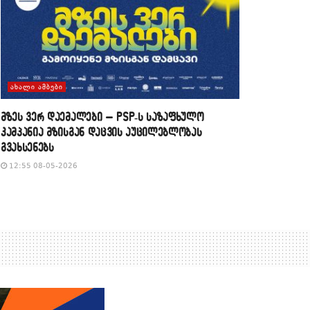
ᲐᲮᲐᲚᲘ ᲐᲛᲑᲔᲑᲘ
მზეს ვერ დაემალები – PSP-ს საზაფხულო
კამპანია მზისგან დაცვის აუცილებლობას
გვახსენებს
12:55 08-05-2026