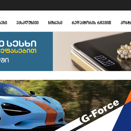
ᲑᲔᲑᲘ
ᲔᲥᲡᲙᲚᲣᲖᲘᲕᲘ
ᲑᲘᲖᲜᲔᲡᲘ
ᲠᲔᲓᲐᲥᲢᲝᲠᲘᲡ ᲠᲩᲔᲕᲘᲗ
ᲙᲝᲜᲢ