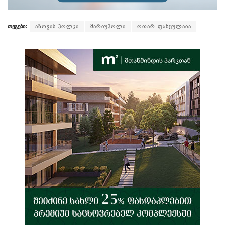
თეგები:
აზოვის პოლკი
მარიუპოლი
ოთარ ფანცულაია