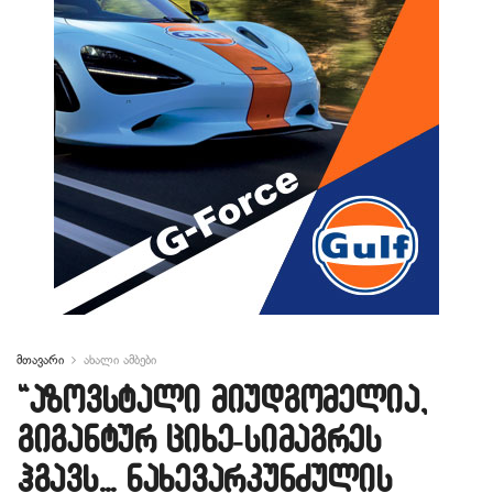
მთავარი
ახალი ამბები
“აზოვსტალი მიუდგომელია,
გიგანტურ ციხე-სიმაგრეს
ჰგავს… ნახევარკუნძულის