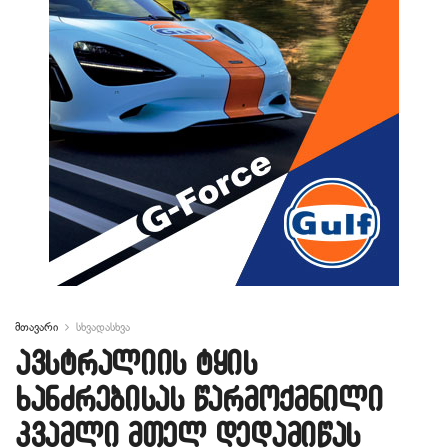
მთავარი
სხვადასხვა
ავსტრალიის ტყის
ხანძრებისას წარმოქმნილი
კვამლი მთელ დედამიწას