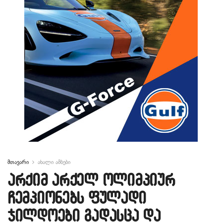
მთავარი
ახალი ამბები
არქიმ არქელ ოლიმპიურ
ჩემპიონებს ფულადი
ჯილდოები გადასცა და