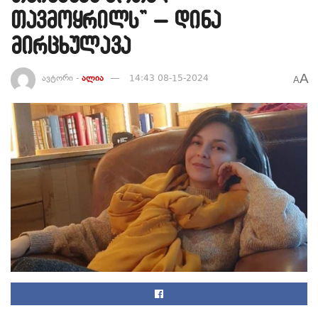
თავმოყრილს” – დინა
მირცხულავა
A
ავტორი -
ალია
14:43 08-15-2024
A