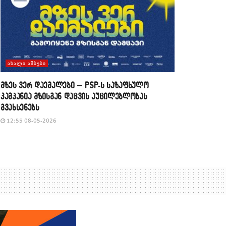
ᲐᲮᲐᲚᲘ ᲐᲛᲑᲔᲑᲘ
მზეს ვერ დაემალები – PSP-ს საზაფხულო
კამპანია მზისგან დაცვის აუცილებლობას
გვახსენებს
12:55 08-05-2026