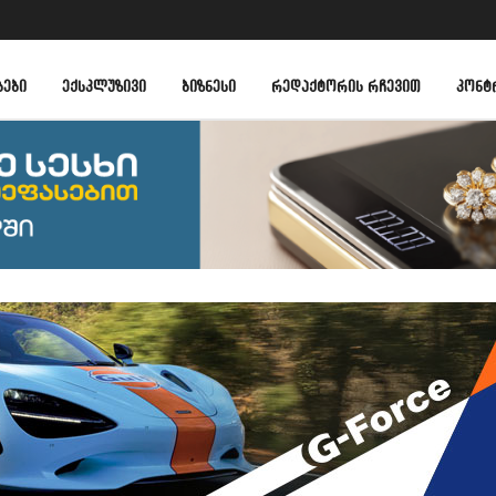
ᲑᲔᲑᲘ
ᲔᲥᲡᲙᲚᲣᲖᲘᲕᲘ
ᲑᲘᲖᲜᲔᲡᲘ
ᲠᲔᲓᲐᲥᲢᲝᲠᲘᲡ ᲠᲩᲔᲕᲘᲗ
ᲙᲝᲜᲢ