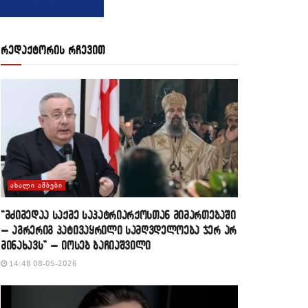
რედაქტორის რჩევით
ᲐᲮᲐᲚᲘ ᲐᲛᲑᲔᲑᲘ
“მძიმედაა საქმე საპატრიარქოსთან მიმართებაში
– აგრერიგ პატივაყრილი სამღვდელოება ჯერ არ
მინახავს” – იოსებ ბაჩიაშვილი
14:48 08-05-2026