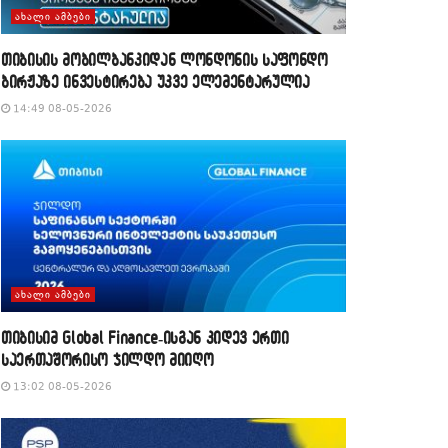
ᲐᲮᲐᲚᲘ ᲐᲛᲑᲔᲑᲘ
თიბისის მობილბანკიდან ლონდონის საფონდო
ბირჟაზე ინვესტირება უკვე ელემენტარულია
14:49 08-05-2026
ᲐᲮᲐᲚᲘ ᲐᲛᲑᲔᲑᲘ
თიბისიმ Global Finance-ისგან კიდევ ერთი
საერთაშორისო ჯილდო მიიღო
13:02 08-05-2026