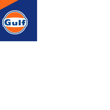
რედაქტორის რჩევით
ᲐᲮᲐᲚᲘ ᲐᲛᲑᲔᲑᲘ