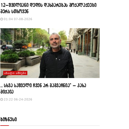
12–შვილიანი დედის დახმარებას მოქალაქეები
მერს სთხოვენ
01:04 07-08-2026
ᲐᲮᲐᲚᲘ ᲐᲛᲑᲔᲑᲘ
,, სხვა საშველი ჩვენ არ გაგვაჩნია” – კახა
მიქაია
23:22 06-24-2026
ბიზნესი