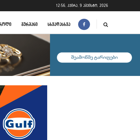
12:56, კვირა, 9 აგვისტო, 2026
ᲠᲝᲚᲘ
ᲒᲣᲠᲛᲐᲜᲘ
ᲡᲮᲕᲐᲓᲐᲡᲮᲕᲐ