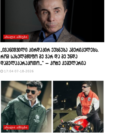
ᲐᲮᲐᲚᲘ ᲐᲛᲑᲔᲑᲘ
„ივანიშვილი პირდაპირ ეუბნება ამერიკელებს,
რომ სახელმწიფო მე ვარ და მე უნდა
დამელაპარაკოთო…“ – კოტე კემულარია
17:04 07-18-2026
ᲐᲮᲐᲚᲘ ᲐᲛᲑᲔᲑᲘ