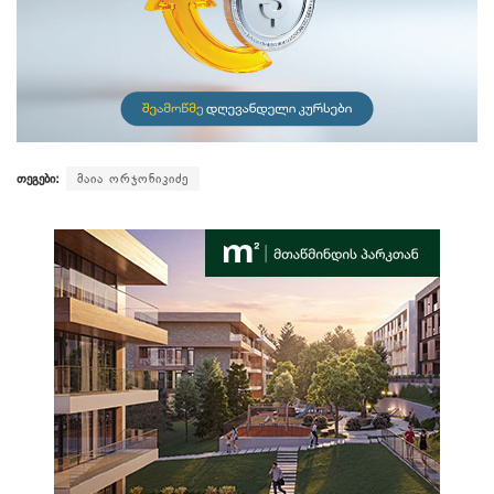
თეგები:
მაია ორჯონიკიძე