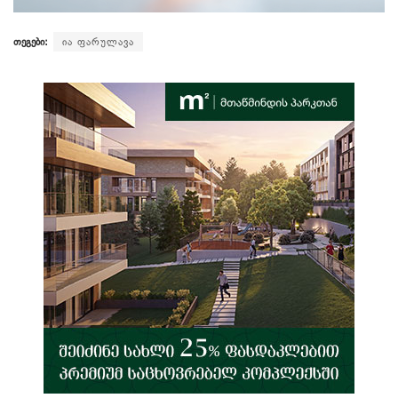
თეგები:
ია ფარულავა