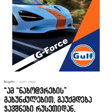
მთავარი
ახალი ამბები
“ამ “ნაბო@ვრების”
გაბუნძულებით, გაუქმდება
ჯავშნები რუსეთიდან,