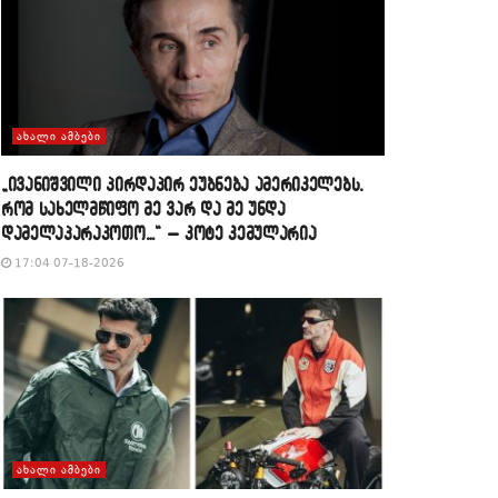
ᲐᲮᲐᲚᲘ ᲐᲛᲑᲔᲑᲘ
„ივანიშვილი პირდაპირ ეუბნება ამერიკელებს,
რომ სახელმწიფო მე ვარ და მე უნდა
დამელაპარაკოთო…“ – კოტე კემულარია
17:04 07-18-2026
ᲐᲮᲐᲚᲘ ᲐᲛᲑᲔᲑᲘ