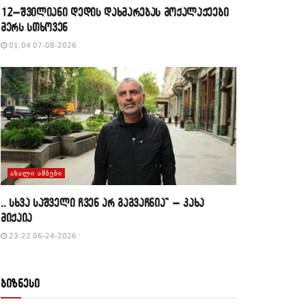
12–შვილიანი დედის დახმარებას მოქალაქეები
მერს სთხოვენ
01:04 07-08-2026
ᲐᲮᲐᲚᲘ ᲐᲛᲑᲔᲑᲘ
,, სხვა საშველი ჩვენ არ გაგვაჩნია” – კახა
მიქაია
23:22 06-24-2026
ბიზნესი