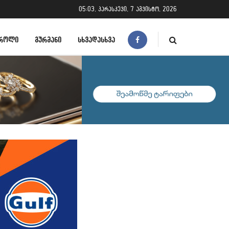
05:03, პარასკევი, 7 აგვისტო, 2026
ᲠᲝᲚᲘ
ᲒᲣᲠᲛᲐᲜᲘ
ᲡᲮᲕᲐᲓᲐᲡᲮᲕᲐ