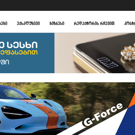
ᲑᲔᲑᲘ
ᲔᲥᲡᲙᲚᲣᲖᲘᲕᲘ
ᲑᲘᲖᲜᲔᲡᲘ
ᲠᲔᲓᲐᲥᲢᲝᲠᲘᲡ ᲠᲩᲔᲕᲘᲗ
ᲙᲝᲜᲢ