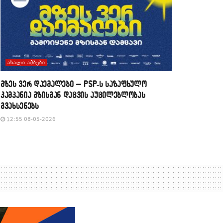
ᲐᲮᲐᲚᲘ ᲐᲛᲑᲔᲑᲘ
მზეს ვერ დაემალები – PSP-ს საზაფხულო
კამპანია მზისგან დაცვის აუცილებლობას
გვახსენებს
12:55 08-05-2026