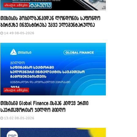
ᲐᲮᲐᲚᲘ ᲐᲛᲑᲔᲑᲘ
თიბისის მობილბანკიდან ლონდონის საფონდო
ბირჟაზე ინვესტირება უკვე ელემენტარულია
14:49 08-05-2026
ᲐᲮᲐᲚᲘ ᲐᲛᲑᲔᲑᲘ
თიბისიმ Global Finance-ისგან კიდევ ერთი
საერთაშორისო ჯილდო მიიღო
13:02 08-05-2026