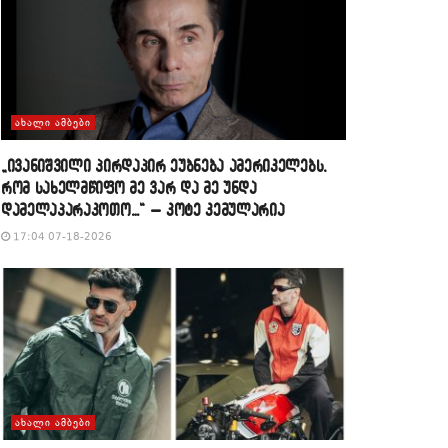
ᲐᲮᲐᲚᲘ ᲐᲛᲑᲔᲑᲘ
„ივანიშვილი პირდაპირ ეუბნება ამერიკელებს,
რომ სახელმწიფო მე ვარ და მე უნდა
დამელაპარაკოთო…“ – კოტე კემულარია
17:04 07-18-2026
ᲐᲮᲐᲚᲘ ᲐᲛᲑᲔᲑᲘ