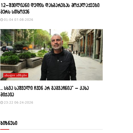
12–შვილიანი დედის დახმარებას მოქალაქეები
მერს სთხოვენ
01:04 07-08-2026
ᲐᲮᲐᲚᲘ ᲐᲛᲑᲔᲑᲘ
,, სხვა საშველი ჩვენ არ გაგვაჩნია” – კახა
მიქაია
23:22 06-24-2026
ბიზნესი