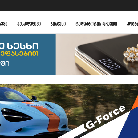
ᲑᲔᲑᲘ
ᲔᲥᲡᲙᲚᲣᲖᲘᲕᲘ
ᲑᲘᲖᲜᲔᲡᲘ
ᲠᲔᲓᲐᲥᲢᲝᲠᲘᲡ ᲠᲩᲔᲕᲘᲗ
ᲙᲝᲜᲢ