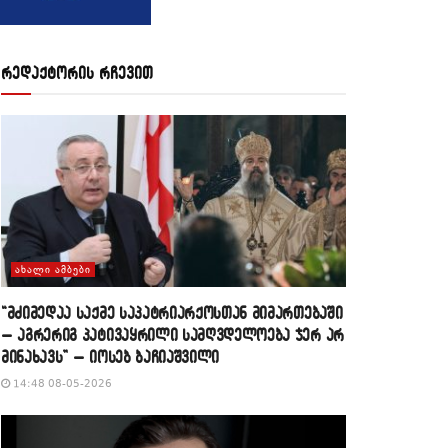
რედაქტორის რჩევით
ᲐᲮᲐᲚᲘ ᲐᲛᲑᲔᲑᲘ
“მძიმედაა საქმე საპატრიარქოსთან მიმართებაში
– აგრერიგ პატივაყრილი სამღვდელოება ჯერ არ
მინახავს” – იოსებ ბაჩიაშვილი
14:48 08-05-2026