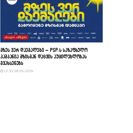
ᲐᲮᲐᲚᲘ ᲐᲛᲑᲔᲑᲘ
მზეს ვერ დაემალები – PSP-ს საზაფხულო
კამპანია მზისგან დაცვის აუცილებლობას
გვახსენებს
12:55 08-05-2026